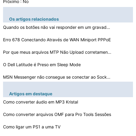
Próximo : No
Os artigos relacionados
Quando os botões não vai responder em um gravador de …
Erro 678 Conectando Através de WAN Miniport PPPoE
Por que meus arquivos MTP Não Upload corretamente
O Dell Latitude é Preso em Sleep Mode
MSN Messenger não consegue se conectar ao Socks Proxy …
A tecla de função é preso em meu IBM ThinkPad
Artigos em destaque
Streaming de vídeo uso da CPU
Como converter áudio em MP3 Kristal
A Logitech G500 Side Scroll não está funcionando
Como converter arquivos OMF para Pro Tools Sessões
Meu Hulu desktop Desinstala em seu Próprio
Como ligar um PS1 a uma TV