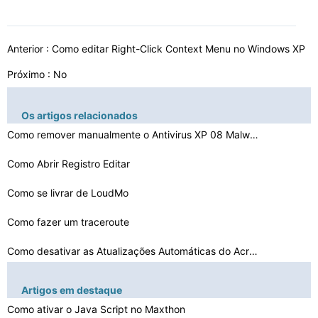
Anterior :
Como editar Right-Click Context Menu no Windows XP
Próximo : No
Os artigos relacionados
Como remover manualmente o Antivirus XP 08 Malware
Como Abrir Registro Editar
Como se livrar de LoudMo
Como fazer um traceroute
Como desativar as Atualizações Automáticas do Acroba…
Como Incorporar um JFrame em JSP
Artigos em destaque
Como alterar Wallpaper em XP
Como ativar o Java Script no Maxthon