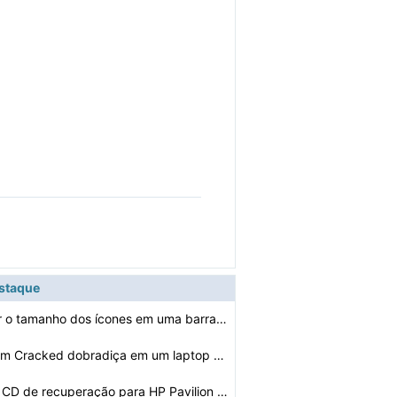
estaque
Como aumentar o tamanho dos ícones em uma barra de tar…
Como reparar um Cracked dobradiça em um laptop gateway…
Como fazer um CD de recuperação para HP Pavilion TX20…