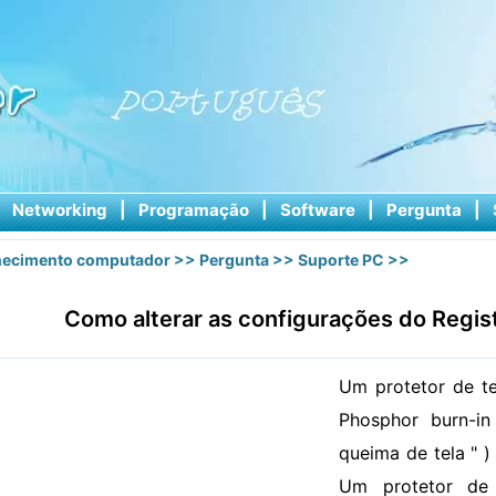
|
Networking
|
Programação
|
Software
|
Pergunta
|
ecimento computador
>>
Pergunta
>>
Suporte PC
>>
Como alterar as configurações do Regis
Um protetor de t
Phosphor burn-i
queima de tela " 
Um protetor de