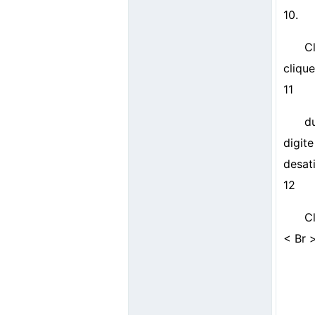
10.
C
cliqu
11
d
digit
desati
12
C
< Br 