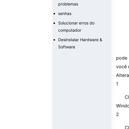
problemas
senhas
Solucionar erros do
computador
Desinstalar Hardware &
Software
pode 
você 
Alter
1
C
Window
2
C