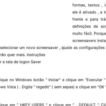
formas, textos ,
ele é ativado , a
frente e para tr
definições de sc
muito fácil. Porqu
screensavers inst
selecionar um novo screensaver , ajuste as configurações 
não quer mais. Instruções
ar a tela de logon Saver
lique no Windows botão " Iniciar" e clique em "Executar "
s Vista ) . Digite " regedit" ( sem aspas) e clique em "OK "
lique em " HKEY_USERS " e clique em " . DEFAULT. " Cli