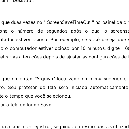
e em " Desktop".
lique duas vezes no " ScreenSaveTimeOut " no painel da direi
cione o número de segundos após o qual o screens
tador estiver ocioso. Por exemplo, se você deseja que se
o o computador estiver ocioso por 10 minutos, digite " 6
salvar as alterações depois de ajustar as configurações de
lique no botão "Arquivo" localizado no menu superior e 
tro. Seu protetor de tela será iniciada automaticament
te o tempo que você selecionou.
gar a tela de logon Saver
bra a janela de registro , seguindo o mesmo passos utiliza