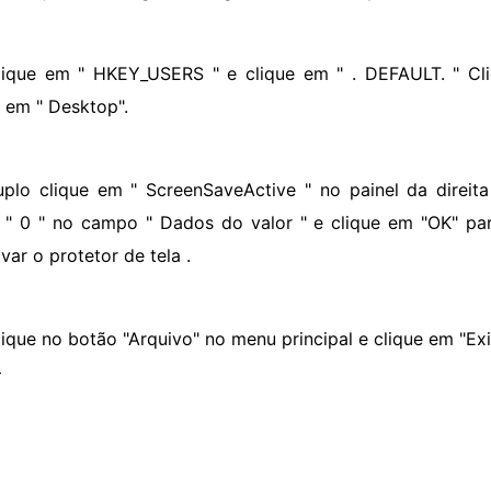
lique em " HKEY_USERS " e clique em " . DEFAULT. " Cli
e em " Desktop".
uplo clique em " ScreenSaveActive " no painel da direita 
e " 0 " no campo " Dados do valor " e clique em "OK" para
var o protetor de tela .
lique no botão "Arquivo" no menu principal e clique em "Exit
>