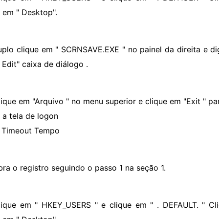
e em " Desktop".
uplo clique em " SCRNSAVE.EXE " no painel da direita e di
Edit" caixa de diálogo .
lique em "Arquivo " no menu superior e clique em "Exit " par
 a tela de logon
 Timeout Tempo
bra o registro seguindo o passo 1 na seção 1.
lique em " HKEY_USERS " e clique em " . DEFAULT. " Cli