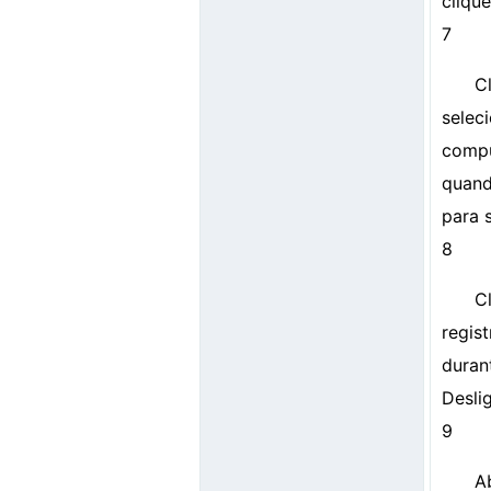
cliqu
7
C
sele
compu
quand
para 
8
C
regis
duran
Desli
9
A