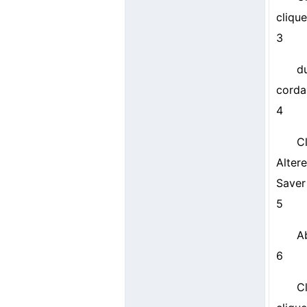
cliqu
3
d
corda 
4
C
Altere
Saver
5
A
6
C