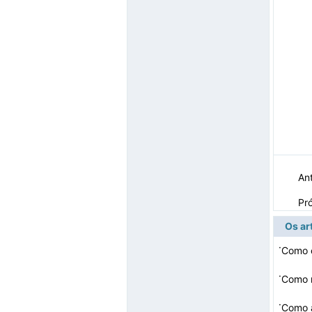
Ant
Pr
Os ar
·
·
Como r
·
Como 