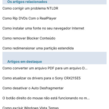
Os artigos relacionados
Como corrigir um problema NTLDR
Como Rip DVDs Com o RealPlayer
Como instalar uma fonte no seu navegador Internet
Como remover Blocker Conteúdo
Como redimensionar uma partição estendida
Como remover todos os quadros de um documento
Artigos em destaque
Como verificar velocidade gratuita
Como converter um arquivo PDF para um arquivo DWG ou DX…
Como Jogar MP3 Music em um computador pessoal
Como atualizar os drivers para o Sony CRX215E5
Férias de sonho Solitaire Game Cheats
Como desativar o Auto Desfragmentar
Como excluir uma barra de ferramentas de segurança
O botão direito do mouse não está funcionando no meu…
Como excluir Windows Vista Temas