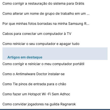
Como corrigir a restauração do sistema para Grátis
Como alterar um nome de grupo de trabalho em um servido…
Por que minhas fotos borradas na minha Samsung Reclaim
Cabos para conectar um computador à TV
Como reiniciar o seu computador e apagar tudo
Como faço para criar um CD de boot do Windows 2000
Artigos em destaque
Como corrigir e reiniciar o meu computador portátil
Como verificar se há atualizações para o Windows Liv…
Como o Antimalware Doctor instalar-se
Como restaurar direitos de administrador para o Registr…
Como encontrar drivers para uma web cam USB Sony
Como Tie pinos de entrada para o chão
Como fazer um Hotspot Wi -Fi Sem Adhoc
Como faço para parar meu computador de atender chamada…
Como convidar jogadores na guilda Ragnarok