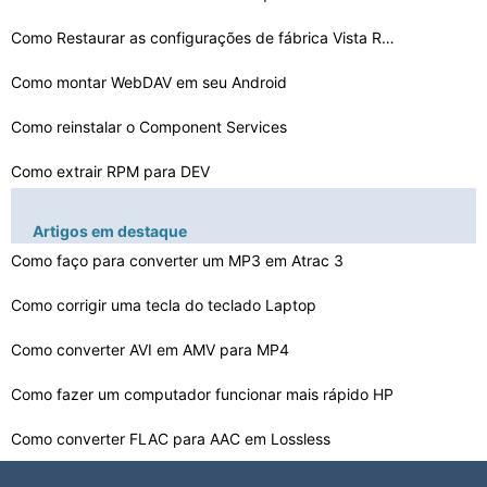
Como Restaurar as configurações de fábrica Vista Rec…
Como montar WebDAV em seu Android
Como reinstalar o Component Services
Como extrair RPM para DEV
Como gravar discos de MP3 usando o Windows Media Player…
Artigos em destaque
FeedBurner não exibe corretamente no IE
Como faço para converter um MP3 em Atrac 3
Como remover o Vundo BR
Como corrigir uma tecla do teclado Laptop
Como excluir um programa que mantém Popping Up
Como converter AVI em AMV para MP4
Como recuperar uma partição HFS
Como fazer um computador funcionar mais rápido HP
Como converter FLAC para AAC em Lossless
Como remover completamente o Antivirus Plus do meu comp…