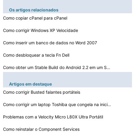
Os artigos relacionados
Como copiar cPanel para cPanel
Como corrigir Windows XP Velocidade
Como inserir um banco de dados no Word 2007
Como desbloquear a tecla Fn Dell
Como obter um Stable Build do Android 2.2 em um Samsung…
Como desativar o Firewall do Windows no XP Via GPO
Artigos em destaque
Como alterar o W2K Product Key
Como corrigir Busted falantes portáteis
Como desativar a Correção Gamma Display Driver
Como corrigir um laptop Toshiba que congela na iniciali…
Problemas com a Velocity Micro L80X Ultra Portátil
Quais são os contras de obter ajuda para configuraçã…
Como reinstalar drivers Wireless para XP
Como reinstalar o Component Services