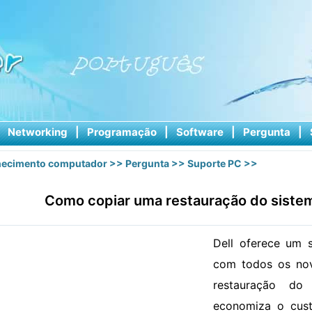
|
Networking
|
Programação
|
Software
|
Pergunta
|
ecimento computador
>>
Pergunta
>>
Suporte PC
>>
Como copiar uma restauração do sistema
Dell oferece um s
com todos os no
restauração d
economiza o cust