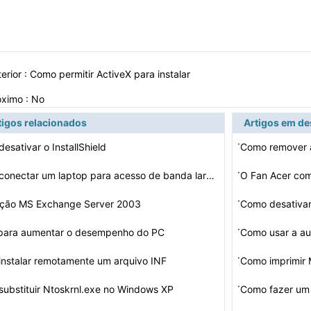
erior :
Como permitir ActiveX para instalar
óximo : No
tigos relacionados
Artigos em d
·
esativar o InstallShield
Como remover 
·
Como conectar um laptop para acesso de banda larga
·
lação MS Exchange Server 2003
Como desativa
·
 para aumentar o desempenho do PC
Como usar a au
·
nstalar remotamente um arquivo INF
Como imprimir M
·
ubstituir Ntoskrnl.exe no Windows XP
Como fazer um 