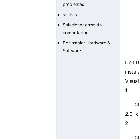
problemas
senhas
Solucionar erros do
computador
Desinstalar Hardware &
Software
Dell 
insta
Visua
1
C
2.0" 
2
C