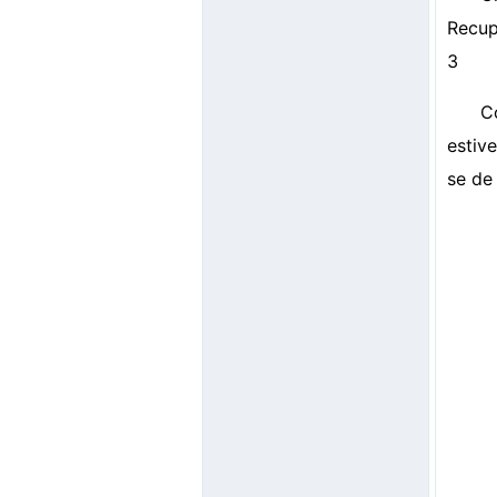
Recup
3
C
estiv
se de 