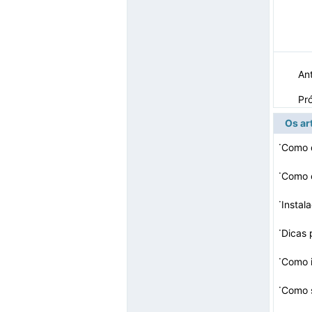
Ant
Pr
Os ar
·
Como d
·
·
Insta
·
Dicas
·
Como i
·
Como s