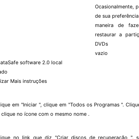
Ocasionalmente, p
de sua preferência
maneira de faz
restaurar a part
DVDs
vazio
DataSafe software 2.0 local
lado
lizar Mais instruções
lique em "Iniciar ", clique em "Todos os Programas ". Cliq
e clique no ícone com o mesmo nome .
lique no link que diz "Criar discos de recuperação ", 