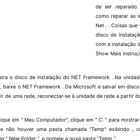
de ser reparado.
como reparar as i
Net . . Coisas que
disco de instalaç
com a instalação 
Show Mais instruç
nsira o disco de instalação do NET Framework . Na unidade
 , baixe o NET Framework . Da Microsoft e salvar em disco.
tir de uma rede, reconectar-se à unidade de rede a partir d
lique em " Meu Computador", clique em " C: " para mostrar
Se não houver uma pasta chamada "Temp" exibindo , c
ha " New Folder ", e nomeie a nova pasta "Temp ".