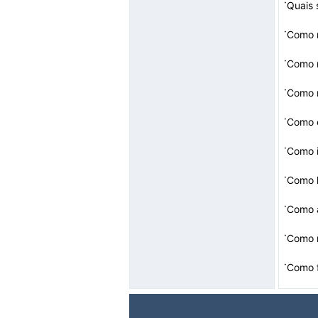
·
·
Como 
·
Como 
·
Como 
·
Como 
·
Como i
·
Como l
·
Como 
·
·