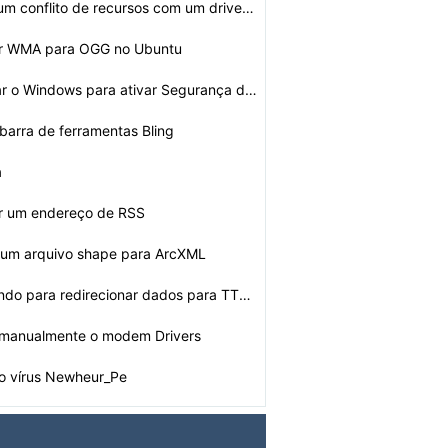
Como resolver um conflito de recursos com um driver de …
r WMA para OGG no Ubuntu
Como configurar o Windows para ativar Segurança da Con…
 barra de ferramentas Bling
a
r um endereço de RSS
 um arquivo shape para ArcXML
Como: O Comando para redirecionar dados para TTY no AIX…
manualmente o modem Drivers
o vírus Newheur_Pe