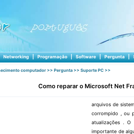
|
Networking
|
Programação
|
Software
|
Pergunta
|
ecimento computador
>>
Pergunta
>>
Suporte PC
>>
Como reparar o Microsoft Net F
arquivos de siste
corrompido , ou p
atualizações . O
importante de alg