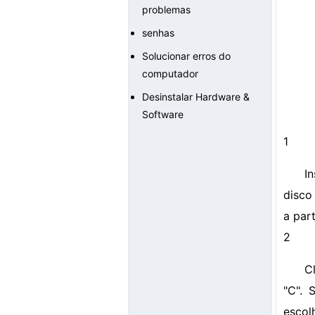
problemas
senhas
Solucionar erros do
computador
Desinstalar Hardware &
Software
1
I
disco
a par
2
C
"C". 
escol