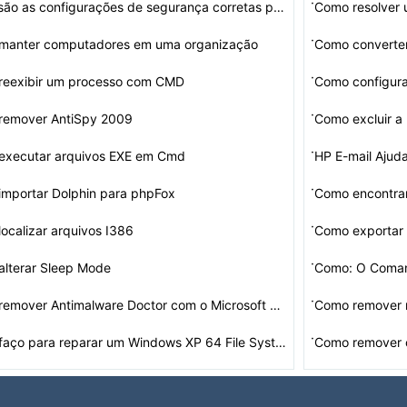
·
Quais são as configurações de segurança corretas pa…
·
manter computadores em uma organização
Como converte
·
reexibir um processo com CMD
·
remover AntiSpy 2009
Como excluir a
·
executar arquivos EXE em Cmd
HP E-mail Ajud
·
mportar Dolphin para phpFox
Como encontra
·
ocalizar arquivos I386
Como exportar
·
alterar Sleep Mode
·
Como remover Antimalware Doctor com o Microsoft Securit…
Como remover 
·
Como faço para reparar um Windows XP 64 File System Co…
Como remover 