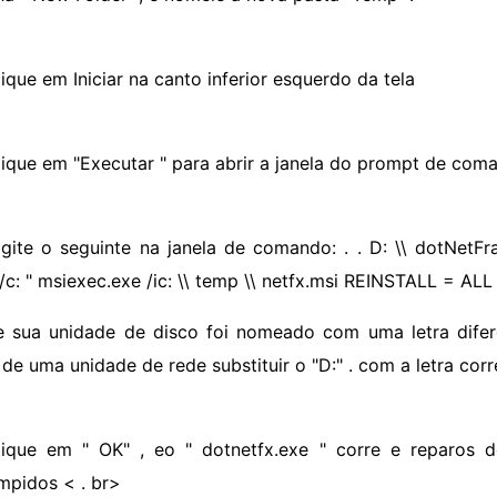
ique em Iniciar na canto inferior esquerdo da tela
lique em "Executar " para abrir a janela do prompt de com
igite o seguinte na janela de comando: . . D: \\ dotNetFra
/c: " msiexec.exe /ic: \\ temp \\ netfx.msi REINSTALL =
e sua unidade de disco foi nomeado com uma letra difer
 de uma unidade de rede substituir o "D:" . com a letra corr
lique em " OK" , eo " dotnetfx.exe " corre e reparos d
mpidos < . br>