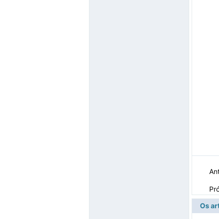
Ant
Pr
Os ar