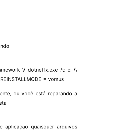
ando
mework \\ dotnetfx.exe /t: c: \\
 ALL REINSTALLMODE = vomus
ente, ou você está reparando a
eta
e aplicação quaisquer arquivos