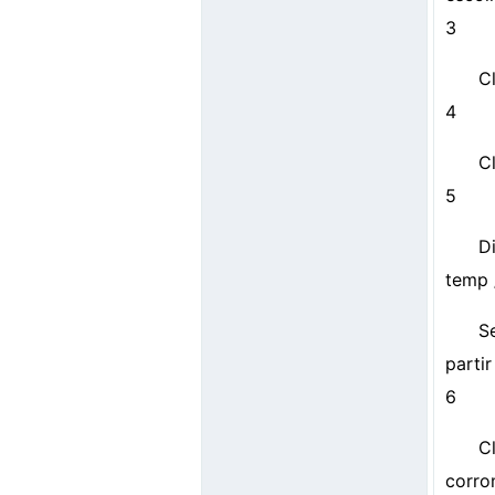
3
Cl
4
C
5
D
temp 
S
partir
6
C
corro