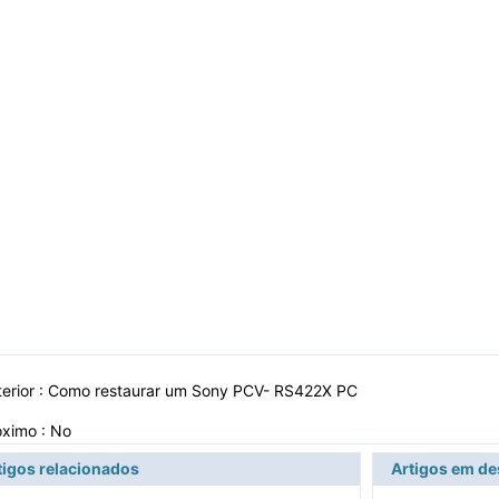
erior :
Como restaurar um Sony PCV- RS422X PC
óximo : No
tigos relacionados
Artigos em d