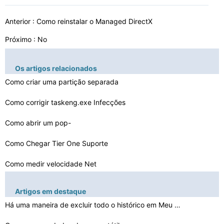
Anterior :
Como reinstalar o Managed DirectX
Próximo : No
Os artigos relacionados
Como criar uma partição separada
Como corrigir taskeng.exe Infecções
Como abrir um pop-
up no HyperLink Clique na GridView
Como Chegar Tier One Suporte
Como medir velocidade Net
Você deve remover a tampa do computador para limpar o …
Artigos em destaque
Como criar um Altera Megafunction de meu projeto
Há uma maneira de excluir todo o histórico em Meu Com…