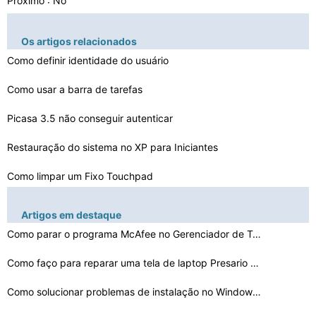
Próximo : No
Os artigos relacionados
Como definir identidade do usuário
Como usar a barra de tarefas
Picasa 3.5 não conseguir autenticar
Restauração do sistema no XP para Iniciantes
Como limpar um Fixo Touchpad
Saturação de buffer no processamento JPEG
Artigos em destaque
Como levantar cor Vibrance no Windows 7
Como parar o programa McAfee no Gerenciador de Tarefas
Como excluir um Host File Redirecionando
Como faço para reparar uma tela de laptop Presario C50…
Como se livrar de FraudTool.Win32.AntiSpywareBot
Como solucionar problemas de instalação no Windows Vi…