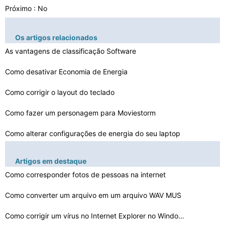
Próximo : No
Os artigos relacionados
As vantagens de classificação Software
Como desativar Economia de Energia
Como corrigir o layout do teclado
Como fazer um personagem para Moviestorm
Como alterar configurações de energia do seu laptop
Como remover AV Security Suite no XP
Artigos em destaque
Como usar expressões IIF em Campos e Cálculos
Como corresponder fotos de pessoas na internet
Como acelerar o seu computador rápido
Como converter um arquivo em um arquivo WAV MUS
Como corrigir um vírus no Internet Explorer no Windows…
Será que a entrada do sistema operacional de controle …