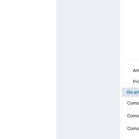
Ant
Pr
Os ar
·
Como 
·
Como 
·
Como 