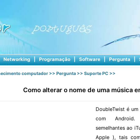
|
Networking
|
Programação
|
Software
|
Pergunta
|
ecimento computador
>>
Pergunta
>>
Suporte PC
>>
Como alterar o nome de uma música e
DoubleTwist é um 
com Android. 
semelhantes ao iT
Apple ), tais co