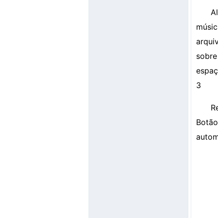
A
músic
arqui
sobre
espaç
3
R
Botão
autom