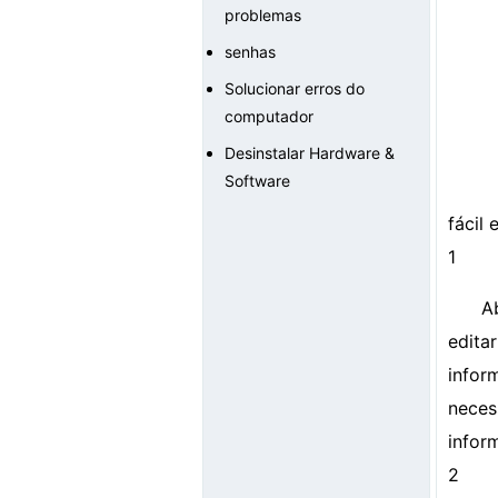
problemas
senhas
Solucionar erros do
computador
Desinstalar Hardware &
Software
fácil 
1
A
edita
infor
neces
infor
2