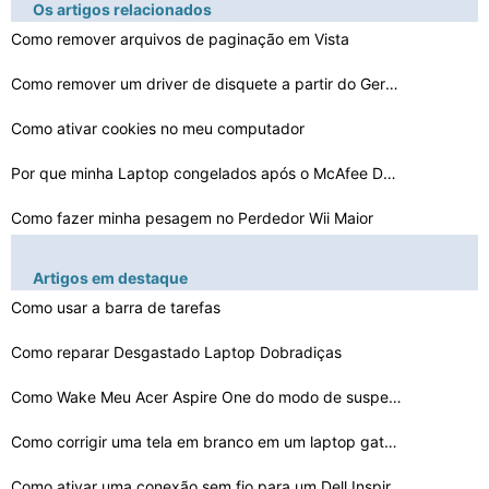
Os artigos relacionados
Como remover arquivos de paginação em Vista
Como remover um driver de disquete a partir do Gerencia…
Como ativar cookies no meu computador
Por que minha Laptop congelados após o McAfee Download…
Como fazer minha pesagem no Perdedor Wii Maior
Como saber se existe um programa Bot em Meu Computador
Artigos em destaque
Como usar a barra de tarefas
Há um ponto de exclamação ao lado do meu iPod no Ger…
Como lidar com um StaleConnection DB2
Como reparar Desgastado Laptop Dobradiças
Como limpar seu computador sem apagar Música e Imagens…
Como Wake Meu Acer Aspire One do modo de suspensão
Como corrigir uma tela em branco em um laptop gateway M…
Como fazer um disco de recuperação do Windows 7 para …
Como ativar uma conexão sem fio para um Dell Inspiron …