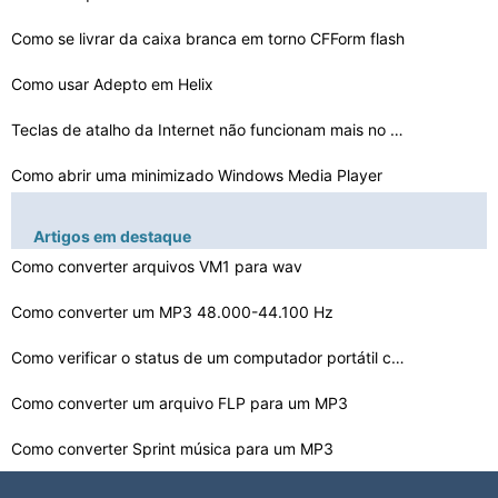
Como se livrar da caixa branca em torno CFForm flash
Como usar Adepto em Helix
Teclas de atalho da Internet não funcionam mais no meu…
Como abrir uma minimizado Windows Media Player
Como corrigir ordinal 570 não encontrado em Storm.DLL
Artigos em destaque
O que é um arquivo Spoolsv.exe
Como converter arquivos VM1 para wav
Como converter um MP3 48.000-44.100 Hz
Meu Computador diz que não é possível iniciar o Wind…
Como verificar o status de um computador portátil com …
Meu Synaptics Touchpad não está funcionando e eu já …
Como lidar com um StaleConnection DB2
Como converter um arquivo FLP para um MP3
Como converter Sprint música para um MP3
Como ocultar seu Porto