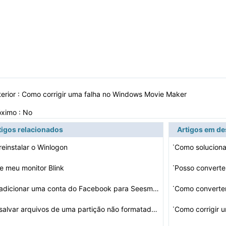
erior :
Como corrigir uma falha no Windows Movie Maker
óximo : No
tigos relacionados
Artigos em d
·
einstalar o Winlogon
Como solucion
·
e meu monitor Blink
·
Como adicionar uma conta do Facebook para Seesmic Mobil…
Como converte
·
Como salvar arquivos de uma partição não formatada n…