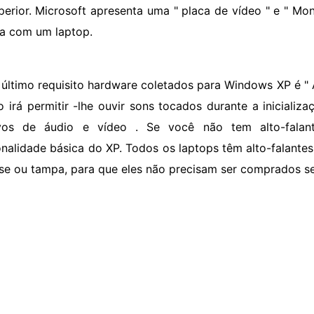
perior. Microsoft apresenta uma " placa de vídeo " e " M
ca com um laptop.
 último requisito hardware coletados para Windows XP é " 
sto irá permitir -lhe ouvir sons tocados durante a iniciali
ivos de áudio e vídeo . Se você não tem alto-falan
onalidade básica do XP. Todos os laptops têm alto-falant
se ou tampa, para que eles não precisam ser comprados 