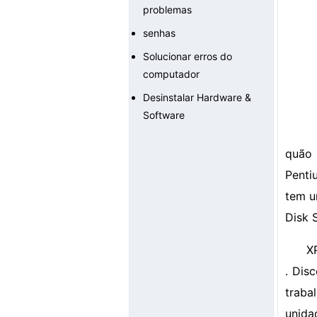
problemas
senhas
Solucionar erros do
computador
Desinstalar Hardware &
Software
quão 
Penti
tem u
Disk 
X
. Dis
traba
unida