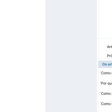
Ant
Pr
Os ar
·
Como r
·
Por qu
·
·