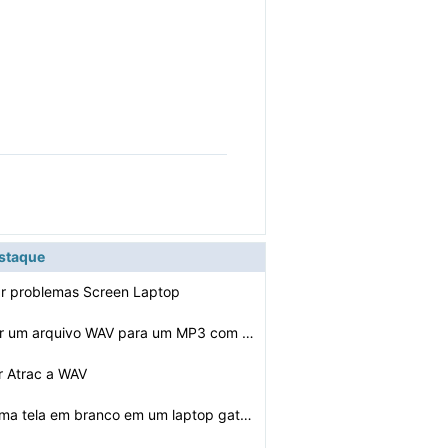
estaque
ar problemas Screen Laptop
Posso converter um arquivo WAV para um MP3 com o iTunes…
r Atrac a WAV
Como corrigir uma tela em branco em um laptop gateway M…