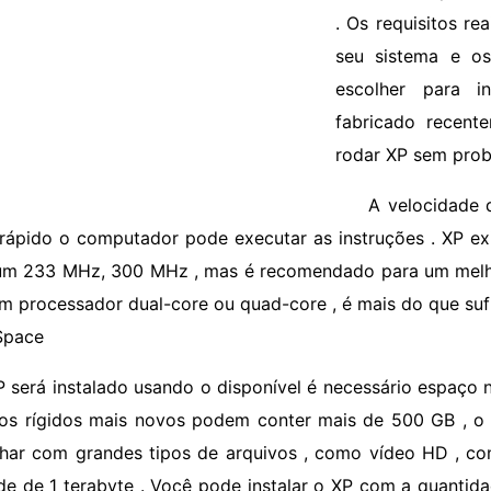
. Os requisitos r
seu sistema e os
escolher para i
fabricado recent
rodar XP sem prob
A velocidade 
rápido o computador pode executar as instruções . XP e
um 233 MHz, 300 MHz , mas é recomendado para um melh
m processador dual-core ou quad-core , é mais do que suf
Space
P será instalado usando o disponível é necessário espaço 
cos rígidos mais novos podem conter mais de 500 GB , o
lhar com grandes tipos de arquivos , como vídeo HD , co
de de 1 terabyte . Você pode instalar o XP com a quantid