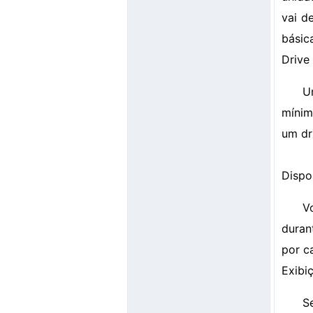
vai d
básic
Drive
U
mínim
um dr
Dispo
V
duran
por c
Exibi
S