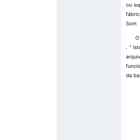
ou su
fábri
Som
O
. " I
arqu
funci
da ba