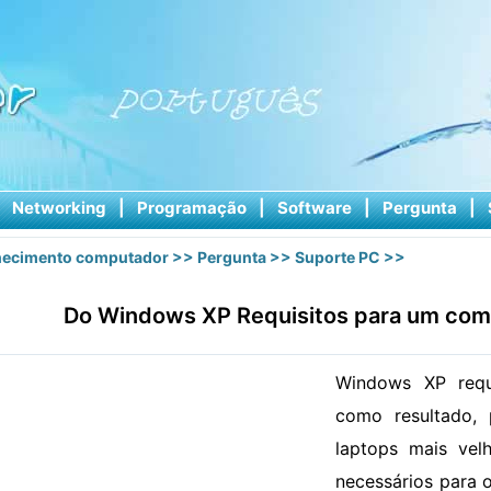
|
Networking
|
Programação
|
Software
|
Pergunta
|
ecimento computador
>>
Pergunta
>>
Suporte PC
>>
Do Windows XP Requisitos para um comp
Windows XP requ
como resultado, 
laptops mais vel
necessários para 