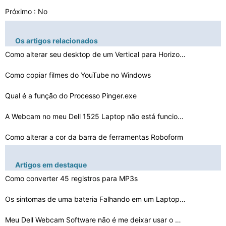
Próximo : No
Os artigos relacionados
Como alterar seu desktop de um Vertical para Horizontal…
Como copiar filmes do YouTube no Windows
Qual é a função do Processo Pinger.exe
A Webcam no meu Dell 1525 Laptop não está funcionando…
Como alterar a cor da barra de ferramentas Roboform
Como Hook -Up um Apple TV
Artigos em destaque
Como converter 45 registros para MP3s
Como usar o driver SM Bus para o desktop Inspiron 546
Você pode voltar arquivos Se Spyware Doctor Põe em qu…
Os sintomas de uma bateria Falhando em um Laptop Dell
Como implementar DFS & BFS Traversal em Java
Meu Dell Webcam Software não é me deixar usar o Modo …