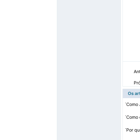
Ant
Pr
Os ar
·
·
Como d
·
Por qu