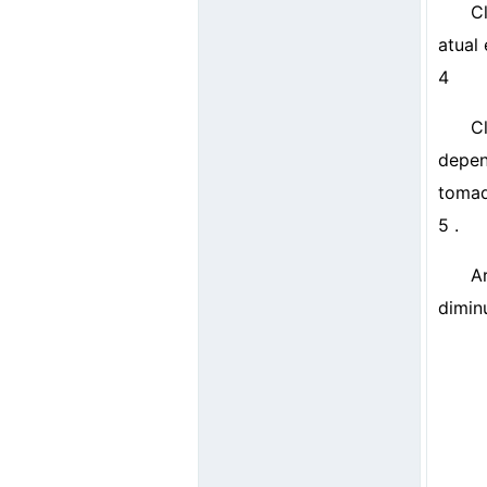
C
atual 
4
C
depen
toma
5 .
A
diminu