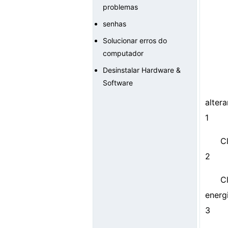
problemas
senhas
Solucionar erros do
computador
Desinstalar Hardware &
Software
altera
1
Cl
2
C
energ
3