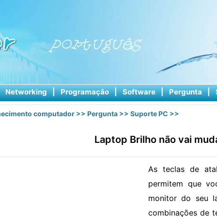
|
Networking
|
Programação
|
Software
|
Pergunta
|
ecimento computador
>>
Pergunta
>>
Suporte PC
>>
Laptop Brilho não vai mud
As teclas de ata
permitem que voc
monitor do seu l
combinações de t