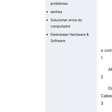
problemas
senhas
Solucionar erros do
computador
Desinstalar Hardware &
Software
o com
1
A
2
D
Cabe
3