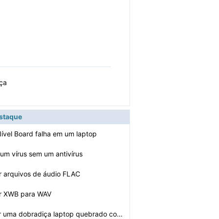
nça
estaque
ível Board falha em um laptop
um vírus sem um antivírus
r arquivos de áudio FLAC
r XWB para WAV
Como consertar uma dobradiça laptop quebrado com JB We…