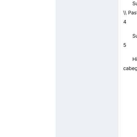
S
\\ Pas
4
S
5
H
cabeç