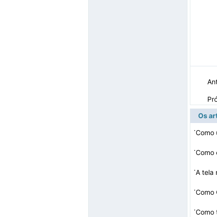
Ant
Pr
Os ar
·
Como 
·
Como c
·
A tel
·
·