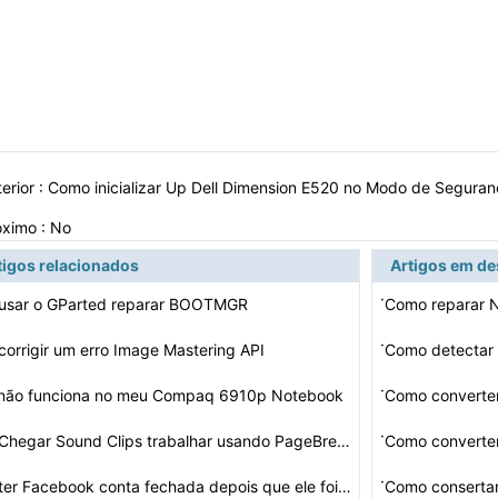
erior :
Como inicializar Up Dell Dimension E520 no Modo de Segura
óximo : No
tigos relacionados
Artigos em d
·
usar o GParted reparar BOOTMGR
Como reparar N
·
orrigir um erro Image Mastering API
Como detectar 
·
a não funciona no meu Compaq 6910p Notebook
Como converte
·
Como Chegar Sound Clips trabalhar usando PageBreeze
Como converte
·
Como ter Facebook conta fechada depois que ele foi cort…