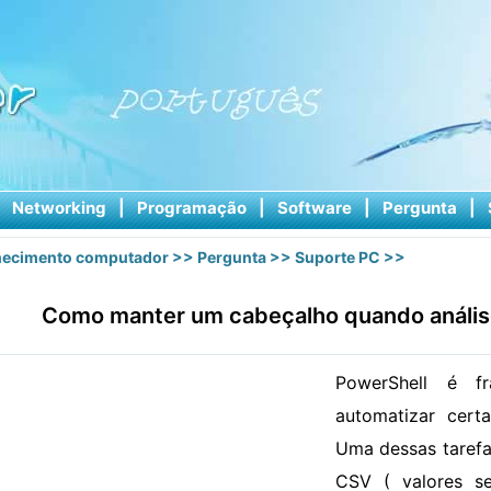
|
Networking
|
Programação
|
Software
|
Pergunta
|
ecimento computador
>>
Pergunta
>>
Suporte PC
>>
Como manter um cabeçalho quando anális
PowerShell é f
automatizar cert
Uma dessas tarefa
CSV ( valores se