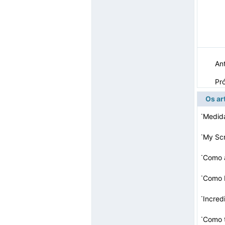
Ant
Pr
Os ar
·
·
My Sc
·
·
·
Incred
·
Como t