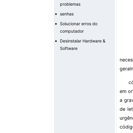
problemas
senhas
Solucionar erros do
computador
Desinstalar Hardware &
Software
neces
geral
c
em or
a gra
de le
urgên
códig