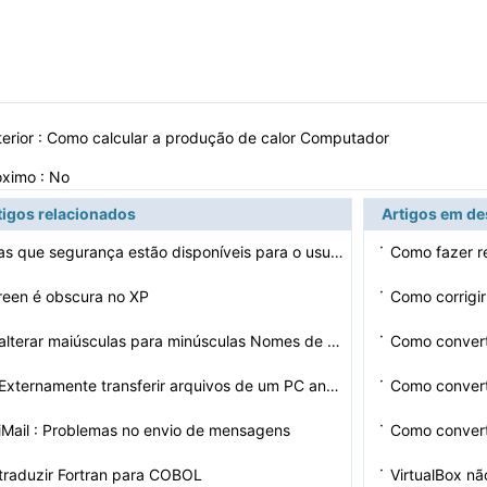
erior :
Como calcular a produção de calor Computador
óximo : No
tigos relacionados
Artigos em d
·
Medidas que segurança estão disponíveis para o usuá…
Como fazer re
·
reen é obscura no XP
Como corrigir
·
Como alterar maiúsculas para minúsculas Nomes de past…
Como convert
·
Como Externamente transferir arquivos de um PC antigo p…
Como conver
·
iMail : Problemas no envio de mensagens
Como conver
·
raduzir Fortran para COBOL
VirtualBox n