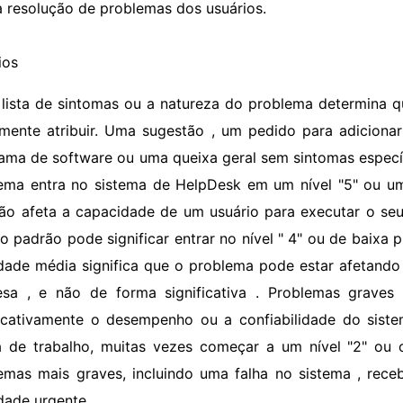
a resolução de problemas dos usuários.
ios
 lista de sintomas ou a natureza do problema determina q
almente atribuir. Uma sugestão , um pedido para adicion
ama de software ou uma queixa geral sem sintomas específ
ema entra no sistema de HelpDesk em um nível "5" ou um
ão afeta a capacidade de um usuário para executar o seu
ço padrão pode significar entrar no nível " 4" ou de baixa p
idade média significa que o problema pode estar afetan
sa , e não de forma significativa . Problemas grave
ficativamente o desempenho ou a confiabilidade do sis
 de trabalho, muitas vezes começar a um nível "2" ou o
emas mais graves, incluindo uma falha no sistema , rece
idade urgente.