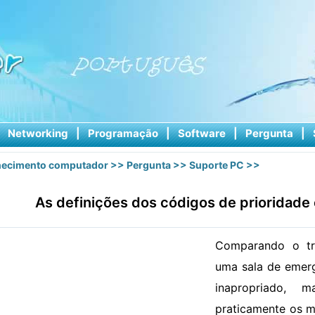
|
Networking
|
Programação
|
Software
|
Pergunta
|
ecimento computador
>>
Pergunta
>>
Suporte PC
>>
As definições dos códigos de prioridad
Comparando o t
uma sala de emerg
inapropriado, 
praticamente os m