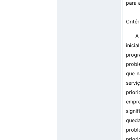
para 
Critér
A
inici
progr
probl
que n
servi
prior
empre
signi
queda
probl
prior