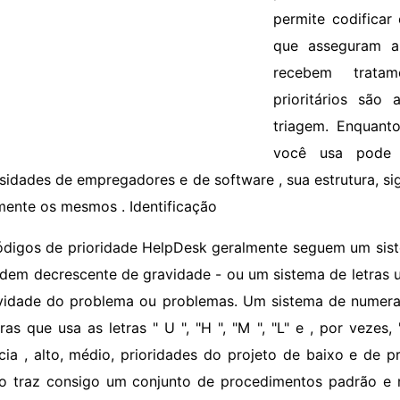
permite codificar
que asseguram a
recebem tratam
prioritários são
triagem. Enquant
você usa pode 
sidades de empregadores e de software , sua estrutura, sig
mente os mesmos . Identificação
ódigos de prioridade HelpDesk geralmente seguem um sis
dem decrescente de gravidade - ou um sistema de letras usa
vidade do problema ou problemas. Um sistema de numeraç
tras que usa as letras " U ", "H ", "M ", "L" e , por veze
cia , alto, médio, prioridades do projeto de baixo e de 
o traz consigo um conjunto de procedimentos padrão e 