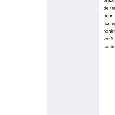
prazo
de te
perm
acomp
horár
você 
contí