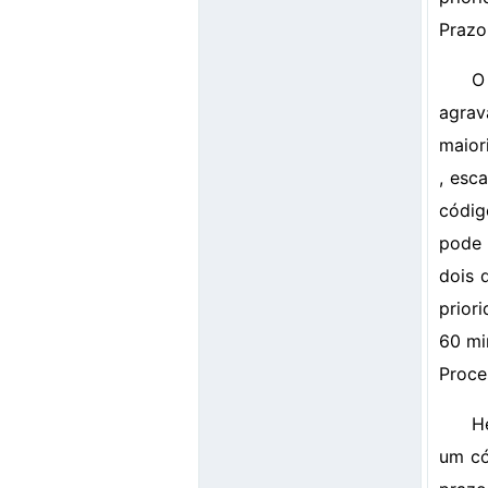
Prazo
O
agrav
maior
, esc
códig
pode 
dois 
prior
60 mi
Proce
H
um có