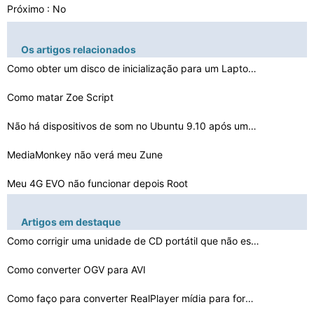
Próximo : No
Os artigos relacionados
Como obter um disco de inicialização para um Laptop D…
Como matar Zoe Script
Não há dispositivos de som no Ubuntu 9.10 após uma a…
MediaMonkey não verá meu Zune
Meu 4G EVO não funcionar depois Root
Problemas hibernação Com Compaq NC8230
Artigos em destaque
Vista congela em P5Q
Como corrigir uma unidade de CD portátil que não está…
Presario C500 S -Video Problemas
Como converter OGV para AVI
Como solucionar problemas de níveis discretos
Como faço para converter RealPlayer mídia para format…