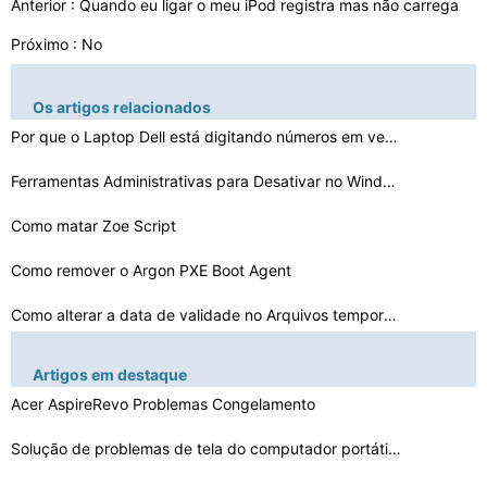
Anterior :
Quando eu ligar o meu iPod registra mas não carrega
Próximo : No
Os artigos relacionados
Por que o Laptop Dell está digitando números em vez d…
Ferramentas Administrativas para Desativar no Windows
Como matar Zoe Script
Como remover o Argon PXE Boot Agent
Como alterar a data de validade no Arquivos temporário…
Maxkernl.Dll não foi encontrado
Artigos em destaque
McAfee Não é possível verificar Assinatura
Acer AspireRevo Problemas Congelamento
Bloqueio de Internet Explorer remotamente
Solução de problemas de tela do computador portátil …