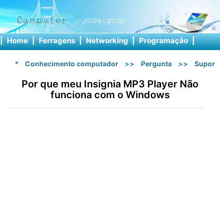
|
Home
|
Ferragens
|
Networking
|
Programação
|
Softw
*
Conhecimento computador
>>
Pergunta
>>
Suport
Por que meu Insignia MP3 Player Não
funciona com o Windows