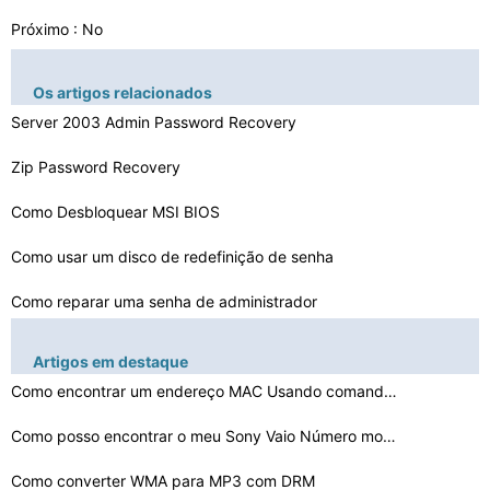
Próximo : No
Os artigos relacionados
Server 2003 Admin Password Recovery
Zip Password Recovery
Como Desbloquear MSI BIOS
Como usar um disco de redefinição de senha
Como reparar uma senha de administrador
Recuperação Livre de perder uma senha
Artigos em destaque
Razões um Console de Recuperação não aceitará uma …
Como encontrar um endereço MAC Usando comando solicita…
USB Bootable Recovery Senha
Como posso encontrar o meu Sony Vaio Número modelo Com…
Como converter WMA para MP3 com DRM
Como colocar uma senha no computador que não pode ser …