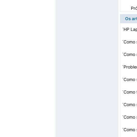
Pr
Os ar
·
HP La
·
Como s
·
·
Proble
·
·
·
·
·
Como 