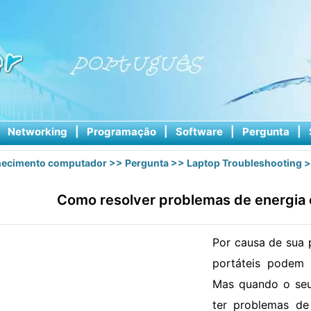
|
Networking
|
Programação
|
Software
|
Pergunta
|
ecimento computador
>>
Pergunta
>>
Laptop Troubleshooting
>
Como resolver problemas de energia
Por causa de sua 
portáteis podem 
Mas quando o seu
ter problemas de