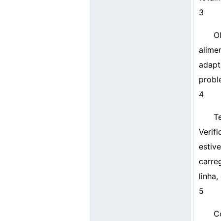
3
O
alim
adapt
probl
4
T
Verif
estiv
carre
linha
5
C