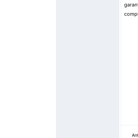
garan
compu
Ant