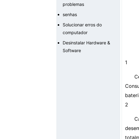
problemas
senhas
Solucionar erros do
computador
Desinstalar Hardware &
Software
1
C
Consu
bater
2
C
desem
total