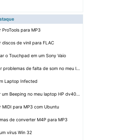
estaque
r ProTools para MP3
 discos de vinil para FLAC
var o Touchpad em um Sony Vaio
Como solucionar problemas de falta de som no meu laptop…
um Laptop Infected
Como consertar um Beeping no meu laptop HP dv4000
r MIDI para MP3 com Ubuntu
ormas de converter M4P para MP3
um vírus Win 32