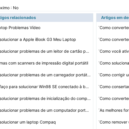
óximo : No
tigos relacionados
Artigos em d
·
ptop Problemas Vídeo
Como converte
·
olucionar a Apple iBook G3 Meu Laptop
Como converter
·
Como solucionar problemas de um leitor de cartão portá…
Como você ati
·
mas com scanners de impressão digital portátil
·
Como solucionar problemas de um carregador portátil su…
Como corrigir 
·
Como faço para solucionar Win98 SE conectado à banda …
·
Como solucionar problemas de inicialização do computa…
Como converte
·
Como solucionar problemas de um computador portátil qu…
As melhores f
·
solucionar um laptop Compaq
Como remover 