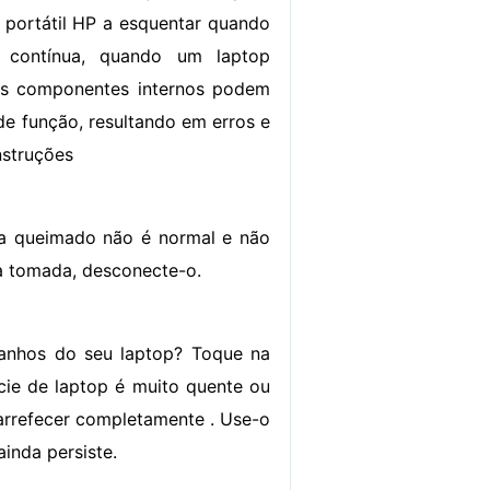
portátil HP a esquentar quando
 contínua, quando um laptop
us componentes internos podem
de função, resultando em erros e
nstruções
o a queimado não é normal e não
a tomada, desconecte-o.
ranhos do seu laptop? Toque na
ície de laptop é muito quente ou
o arrefecer completamente . Use-o
inda persiste.