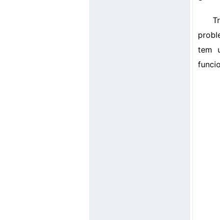
T
probl
tem u
funci