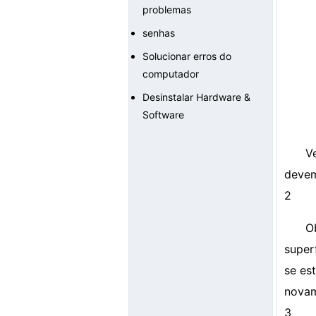
problemas
senhas
Solucionar erros do
computador
Desinstalar Hardware &
Software
V
devem
2
O
super
se es
novam
3