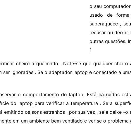
o seu computador 
usado de forma
superaquece , se
recusar ou deixar 
outras questões. I
1
erificar cheiro a queimado . Note-se que qualquer cheir
 ser ignoradas . Se o adaptador laptop é conectado a um
bservar o comportamento do laptop. Está há ruídos est
fície do laptop para verificar a temperatura . Se a superf
tá emitindo os sons estranhos , por sua vez , se e deixe -
ente em um ambiente bem ventilado e ver se o problema a