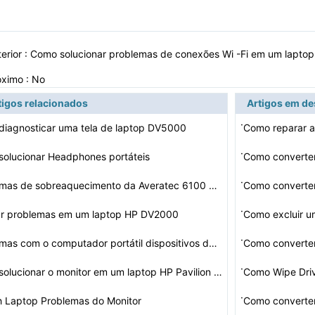
erior :
Como solucionar problemas de conexões Wi -Fi em um lapto
óximo : No
tigos relacionados
Artigos em d
·
iagnosticar uma tela de laptop DV5000
Como reparar 
·
olucionar Headphones portáteis
Como converte
·
Problemas de sobreaquecimento da Averatec 6100 Laptop
Como converte
·
ar problemas em um laptop HP DV2000
Como excluir 
·
Problemas com o computador portátil dispositivos de ra…
Como converter
·
Como solucionar o monitor em um laptop HP Pavilion DV10…
Como Wipe Driv
·
h Laptop Problemas do Monitor
Como converte