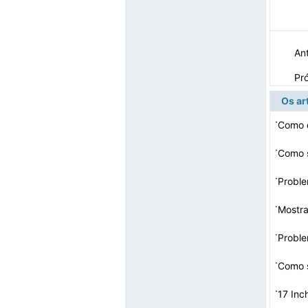
Ant
Pr
Os ar
·
Como d
·
Como s
·
·
Mostr
·
·
·
17 Inc