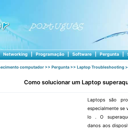
|
Networking
|
Programação
|
Software
|
Pergunta
|
ecimento computador
>>
Pergunta
>>
Laptop Troubleshooting
>
Como solucionar um Laptop superaq
Laptops são pro
especialmente se 
lo . O superaqu
danos aos disposi