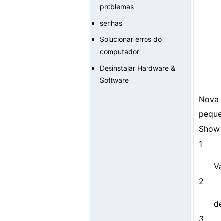
problemas
senhas
Solucionar erros do
computador
Desinstalar Hardware &
Software
Nova 
peque
Show 
1
V
2
d
3