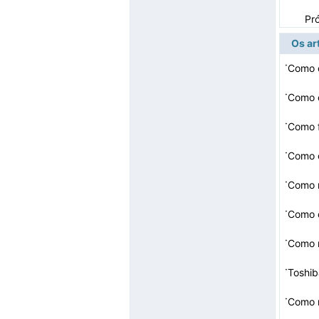
Pr
Os ar
·
Como c
·
·
·
Como c
·
·
Como 
·
Como r
·
Toshib
·
Como r