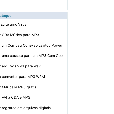
estaque
 Eu te amo Vírus
r CDA Música para MP3
r um Compaq Conexão Laptop Power
Como converter uma cassete para um MP3 Com Cool Edit Pr…
r arquivos VM1 para wav
a converter para MP3 WRM
r M4r para MP3 grátis
r AVI a CDA e MP3
registros em arquivos digitais