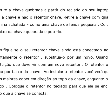
etire a chave quebrada a partir do teclado do seu lapto
ar a chave e não o retentor chave. Retire a chave com qu
mina achatada - como uma chave de fenda pequena . Col
aixo da chave quebrada e pop -lo.
erifique se o seu retentor chave ainda está conectado a
ntalmente o retentor , substitua-o por um novo. Qu
ituição que deve vir com um novo retentor . O retentor 
xa por baixo da chave . Ao instalar o retentor você verá q
s maiores caber em direção ao topo da chave, enquanto 
do . Coloque o retentor no teclado para que ele se enc
o que a chave se conecta.