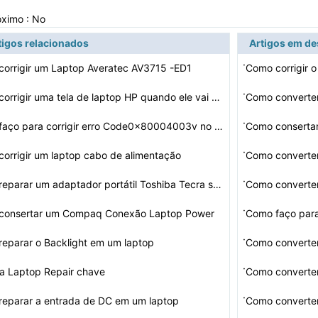
óximo : No
tigos relacionados
Artigos em d
·
orrigir um Laptop Averatec AV3715 -ED1
Como corrigir o
·
Como corrigir uma tela de laptop HP quando ele vai Escu…
Como converte
·
Como faço para corrigir erro Code0x80004003v no meu la…
Como conserta
·
orrigir um laptop cabo de alimentação
·
Como reparar um adaptador portátil Toshiba Tecra sem f…
Como converte
·
consertar um Compaq Conexão Laptop Power
Como faço par
·
eparar o Backlight em um laptop
Como converte
·
a Laptop Repair chave
Como converte
·
eparar a entrada de DC em um laptop
Como converter 