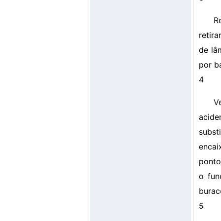
R
retir
de lâ
por b
4
V
acide
subst
encai
ponto
o fun
burac
5