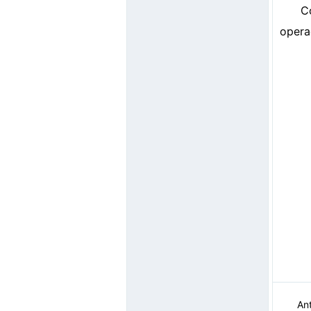
C
opera
Ant