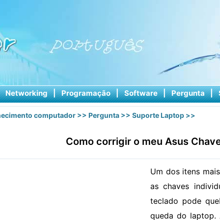
|
Networking
|
Programação
|
Software
|
Pergunta
|
ecimento computador
>>
Pergunta
>>
Suporte Laptop
>>
Como corrigir o meu Asus Chav
Um dos itens mais
as chaves individ
teclado pode que
queda do laptop. 