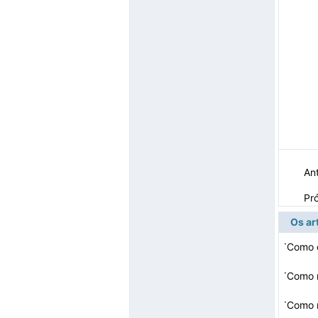
Ant
Pr
Os ar
·
Como c
·
Como r
·
Como 