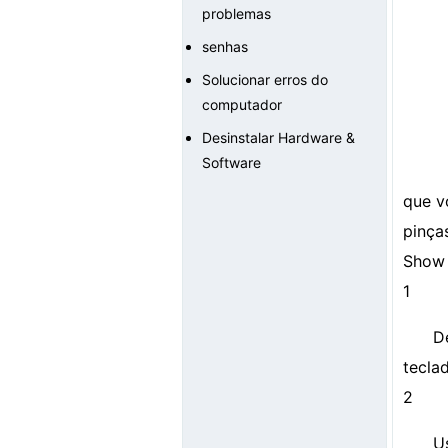
problemas
senhas
Solucionar erros do
computador
Desinstalar Hardware &
Software
que v
pinça
Show 
1
D
teclad
2
U