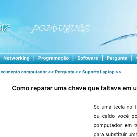
|
Networking
|
Programação
|
Software
|
Pergunta
|
ecimento computador
>>
Pergunta
>>
Suporte Laptop
>>
Como reparar uma chave que faltava em um
Se uma tecla no 
ou caído você po
computador em tu
para substituir um