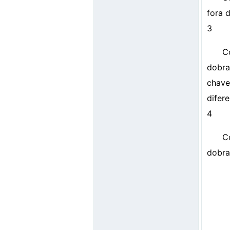
fora 
3
C
dobra
chave
difere
4
C
dobra