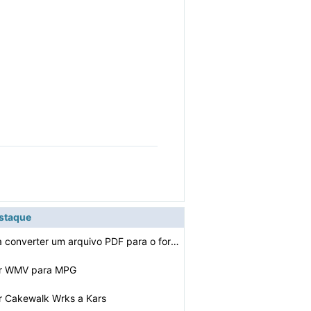
estaque
Como faço para converter um arquivo PDF para o formato…
er WMV para MPG
r Cakewalk Wrks a Kars