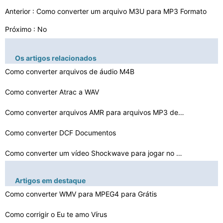
Anterior :
Como converter um arquivo M3U ​​para MP3 Formato
Próximo : No
Os artigos relacionados
Como converter arquivos de áudio M4B
Como converter Atrac a WAV
Como converter arquivos AMR para arquivos MP3 de graça…
Como converter DCF Documentos
Como converter um vídeo Shockwave para jogar no Window…
Como converter uma música para AAC
Artigos em destaque
Como converter WMV para MPEG4 para Grátis
Como converter iTunes Protected Music arquivo para MP3
Como converter WAV para MIDI Download
Como corrigir o Eu te amo Vírus