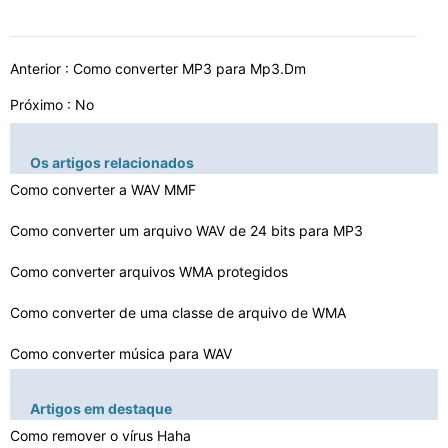
Anterior :
Como converter MP3 para Mp3.Dm
Próximo : No
Os artigos relacionados
Como converter a WAV MMF
Como converter um arquivo WAV de 24 bits para MP3
Como converter arquivos WMA protegidos
Como converter de uma classe de arquivo de WMA
Como converter música para WAV
Como converter MPEG-
Artigos em destaque
4 arquivos de áudio para MP3 arqui…
Como converter CDs de música em Dolby Prologic II
Como remover o vírus Haha