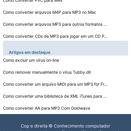
Como converter PVC para WAV
Como converter arquivos M4P para MP3 no Mac
Como converter arquivos MP3 para outros formatos de áu…
Como converter CDs de MP3 para jogar em um CD Player
Como converter SVQ para MIDI
Artigos em destaque
Como converter arquivos BMP para Bordados Janome
Como excluir um vírus on-line
Como converter DSS para MP3 ou WAV
Como remover manualmente o vírus Tubby.dll
Como converter para um MP3 Player
Como converter um arquivo MIDI para um MP3 for Free Onl…
Como converter um LVP para um MP3
Como converter uma biblioteca de XML iTunes para um M3U…
Como converter AA para MP3 Com Goldwave
. Como converter WAV para WMA Lossless
Cop e direita © Conhecimento computador