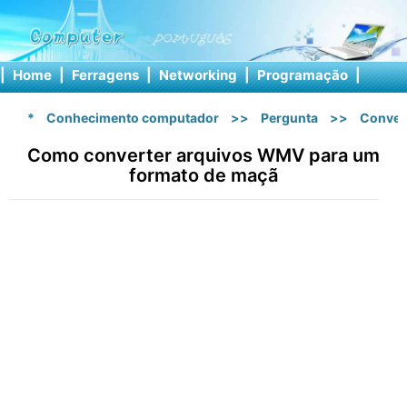
|
Home
|
Ferragens
|
Networking
|
Programação
|
Softw
*
Conhecimento computador
>>
Pergunta
>>
Conver
Como converter arquivos WMV para um
formato de maçã