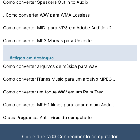
Como converter Speakers Out in to Audio
. Como converter WAV para WMA Lossless
Como converter MIDI para MP3 em Adobe Audition 2
Como converter MP3 Marcas para Unicode
Como converter Shockwave Flash to Video
Artigos em destaque
Como converter arquivos de música para wav
Como converter uma biblioteca de XML iTunes para um M3U…
Como faço para converter um arquivo Meta para MP3 ou F…
Como converter iTunes Music para um arquivo MPEG para u…
Como converter faixas estéreo para mono no Sonar
Como converter um toque WAV em um Palm Treo
Como converter Xvid para MP3
Como converter MPEG filmes para jogar em um Android
Grátis Programas Anti- vírus de computador
Como converter M4P para Flac
Cop e direita © Conhecimento computador