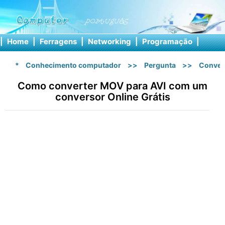
|
Home
|
Ferragens
|
Networking
|
Programação
|
Softw
*
Conhecimento computador
>>
Pergunta
>>
Conver
Como converter MOV para AVI com um
conversor Online Grátis