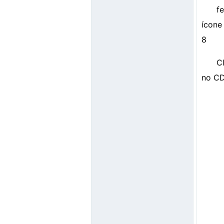
f
ícone
8
C
no CD