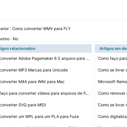
erior :
Como converter WMV para FLY
óximo : No
tigos relacionados
Artigos em d
·
Como converter Adobe Pagemaker 6.5 arquivo para arquivo…
·
converter MP3 Marcas para Unicode
Como se livrar
·
converter M4A para WAV para Mac
Microsoft Remo
·
Como faço para converter vídeos para arquivos de film…
Como remover o
·
converter SVQ para MIDI
Como se livrar
·
converter um WPL para um PLA para Fuze
Como digitaliza
·