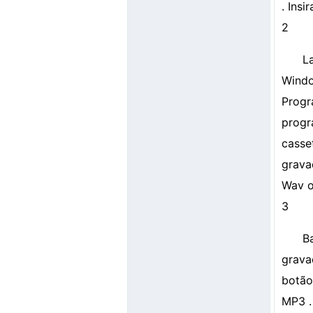
. Ins
2
L
Windo
Progr
progr
casse
grava
Wav o
3
B
grava
botão
MP3 . 