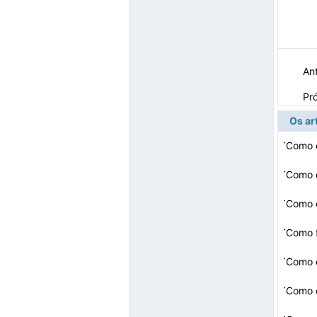
Ant
Pr
Os ar
·
·
Como 
·
Como 
·
·
Como 
·
Como 
·