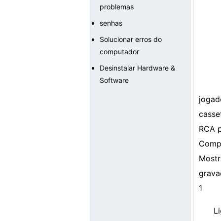
problemas
senhas
Solucionar erros do
computador
Desinstalar Hardware &
Software
jogad
casset
RCA p
Comp
Mostr
grava
1
L