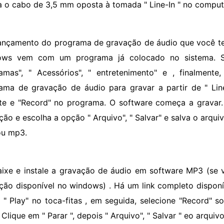
ira o cabo de 3,5 mm oposta à tomada " Line-In " no comput
ançamento do programa de gravação de áudio que você te
ws vem com um programa já colocado no sistema. Sel
amas", " Acessórios", " entretenimento" e , finalmente
ama de gravação de áudio para gravar a partir de " Line-
te e "Record" no programa. O software começa a gravar.
ção e escolha a opção " Arquivo", " Salvar" e salva o arqu
u mp3.
aixe e instale a gravação de áudio em software MP3 (se
ção disponível no windows) . Há um link completo disponí
 " Play" no toca-fitas , em seguida, selecione "Record"
Clique em " Parar ", depois " Arquivo", " Salvar " eo arquiv