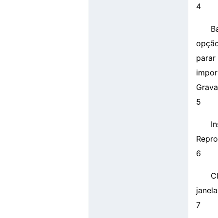
4
B
opção
parar
impor
Grava
5
I
Repro
6
C
janel
7