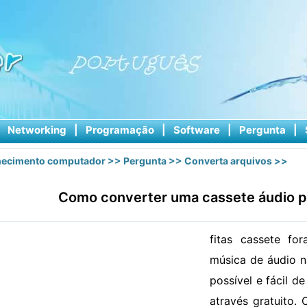
|
Networking
|
Programação
|
Software
|
Pergunta
|
ecimento computador
>>
Pergunta
>>
Converta arquivos
>>
Como converter uma cassete áudio 
fitas cassete fo
música de áudio n
possível e fácil d
através gratuito.