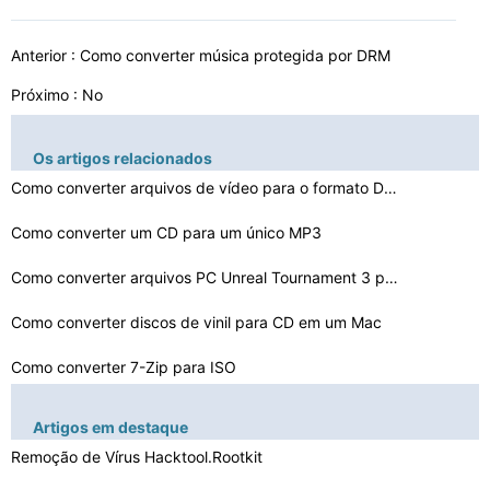
Anterior :
Como converter música protegida por DRM
Próximo : No
Os artigos relacionados
Como converter arquivos de vídeo para o formato DVD gr…
Como converter um CD para um único MP3
Como converter arquivos PC Unreal Tournament 3 para a P…
Como converter discos de vinil para CD em um Mac
Como converter 7-Zip para ISO
Como converter CD faixas de áudio para MP3 Formato
Artigos em destaque
Como converter um MKV para MPEG com o freeware
Remoção de Vírus Hacktool.Rootkit