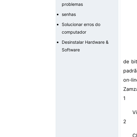
problemas
senhas
Solucionar erros do
computador
Desinstalar Hardware &
Software
de bi
padrã
on-li
Zamz
1
Vi
2
C