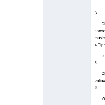
.
3
C
conve
música
4 Tip
o
5
C
onlin
6
Vi