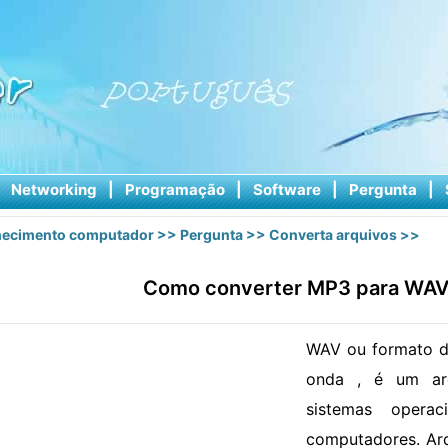
|
Networking
|
Programação
|
Software
|
Pergunta
|
ecimento computador
>>
Pergunta
>>
Converta arquivos
>>
Como converter MP3 para WAV
WAV ou formato d
onda , é um ar
sistemas opera
computadores. Ar