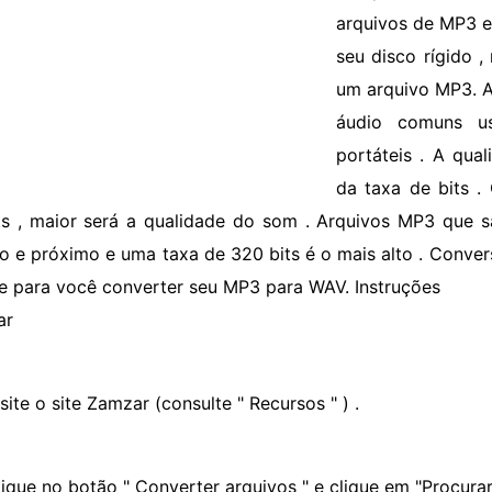
arquivos de MP3 e
seu disco rígido 
um arquivo MP3. A
áudio comuns us
portáteis . A qu
da taxa de bits .
ts , maior será a qualidade do som . Arquivos MP3 que 
o e próximo e uma taxa de 320 bits é o mais alto . Conver
ne para você converter seu MP3 para WAV. Instruções
ar
site o site Zamzar (consulte " Recursos " ) .
lique no botão " Converter arquivos " e clique em "Procura