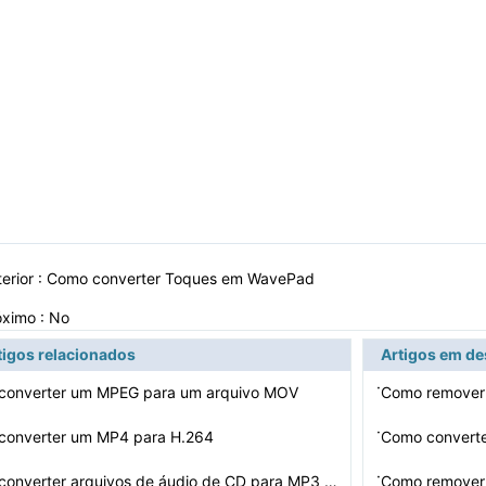
erior :
Como converter Toques em WavePad
óximo : No
tigos relacionados
Artigos em d
·
converter um MPEG para um arquivo MOV
Como remover 
·
converter um MP4 para H.264
Como converte
·
Como converter arquivos de áudio de CD para MP3 com o …
Como remover 