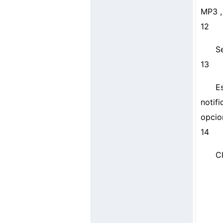
MP3 ,
12
S
13
E
notif
opcio
14
C