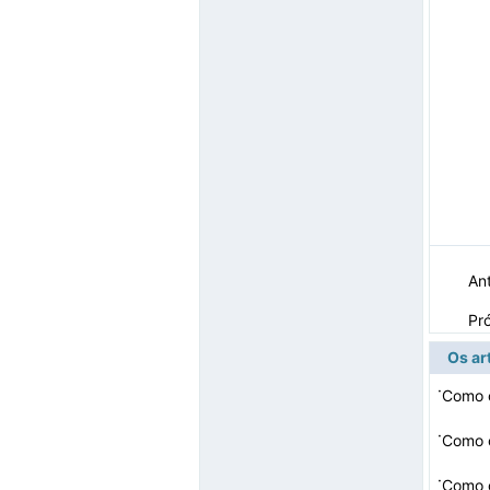
Ant
Pr
Os ar
·
Como 
·
Como 
·