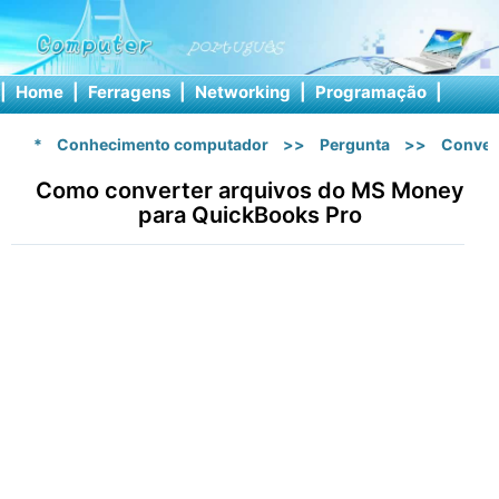
|
Home
|
Ferragens
|
Networking
|
Programação
|
Softw
*
Conhecimento computador
>>
Pergunta
>>
Conver
Como converter arquivos do MS Money
para QuickBooks Pro