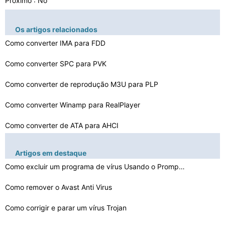
Próximo : No
Os artigos relacionados
Como converter IMA para FDD
Como converter SPC para PVK
Como converter de reprodução M3U para PLP
Como converter Winamp para RealPlayer
Como converter de ATA para AHCI
Como converter FSB para MP4
Artigos em destaque
Como digitalizar e converter arquivos de áudio
Como excluir um programa de vírus Usando o Prompt de C…
Como converter Thunderbird Mail para o Output
Como remover o Avast Anti Virus
Como converter um clipe para SPD
Como corrigir e parar um vírus Trojan