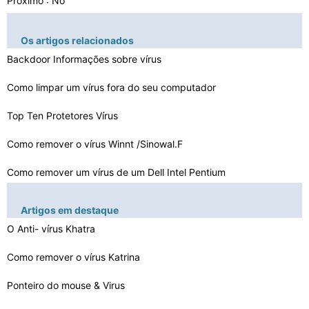
Próximo : No
Os artigos relacionados
Backdoor Informações sobre vírus
Como limpar um vírus fora do seu computador
Top Ten Protetores Vírus
Como remover o vírus Winnt /Sinowal.F
Como remover um vírus de um Dell Intel Pentium
Ferramenta de Remoção de Vírus Trojan Vundo
Artigos em destaque
Como remover um vírus Global.exe
O Anti- vírus Khatra
Como remover o vírus de morango de Baguio
Como remover o vírus Katrina
Ponteiro do mouse & Virus
Como ativar um Gerenciador de tarefas desativado por um…