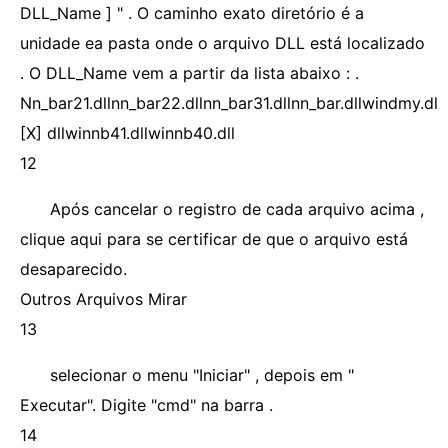
DLL_Name ] " . O caminho exato diretório é a
unidade ea pasta onde o arquivo DLL está localizado
. O DLL_Name vem a partir da lista abaixo : .
Nn_bar21.dllnn_bar22.dllnn_bar31.dllnn_bar.dllwindmy.dl
[X] dllwinnb41.dllwinnb40.dll
12
Após cancelar o registro de cada arquivo acima ,
clique aqui para se certificar de que o arquivo está
desaparecido.
Outros Arquivos Mirar
13
selecionar o menu "Iniciar" , depois em "
Executar". Digite "cmd" na barra .
14