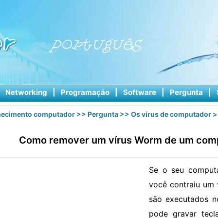
|
Networking
|
Programação
|
Software
|
Pergunta
|
ecimento computador
>>
Pergunta
>>
Os vírus de computador
>
Como remover um vírus Worm de um comp
Se o seu computa
você contraiu um 
são executados n
pode gravar tecl