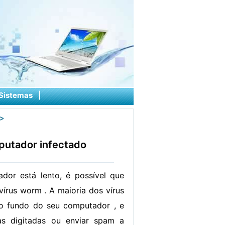
Sistemas
|
>
utador infectado
dor está lento, é possível que
vírus worm . A maioria dos vírus
o fundo do seu computador , e
as digitadas ou enviar spam a