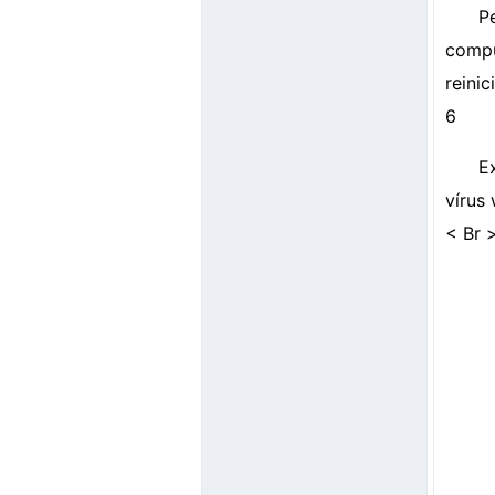
P
compu
reini
6
E
vírus
< Br 