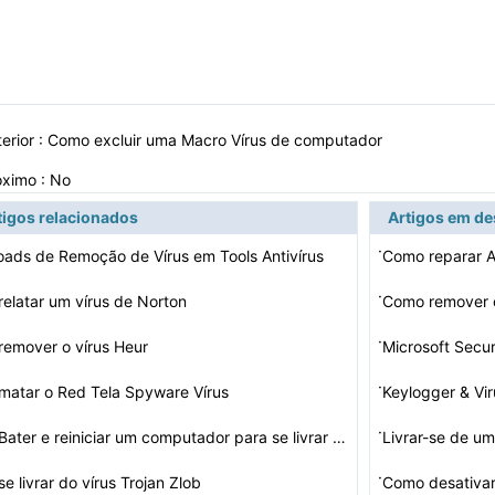
erior :
Como excluir uma Macro Vírus de computador
óximo : No
tigos relacionados
Artigos em d
·
ads de Remoção de Vírus em Tools Antivírus
·
elatar um vírus de Norton
Como remover 
·
emover o vírus Heur
Microsoft Secur
·
atar o Red Tela Spyware Vírus
Keylogger & Vi
·
Como Bater e reiniciar um computador para se livrar de …
Livrar-se de um
·
e livrar do vírus Trojan Zlob
Como desativar