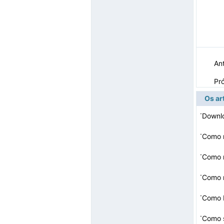
Ant
Pr
Os ar
·
Downlo
·
Como r
·
Como r
·
Como m
·
·
Como s