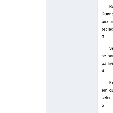
R
Quand
pisca
tecla
3
S
se pa
palav
4
E
em qu
selec
5