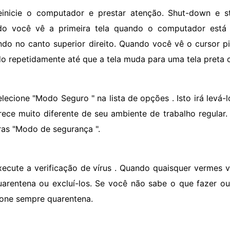
einicie o computador e prestar atenção. Shut-down e s
o você vê a primeira tela quando o computador está r
ndo no canto superior direito. Quando você vê o cursor p
do repetidamente até que a tela muda para uma tela preta 
elecione "Modo Seguro " na lista de opções . Isto irá levá
rece muito diferente de seu ambiente de trabalho regular. 
ras "Modo de segurança ".
xecute a verificação de vírus . Quando quaisquer vermes v
arentena ou excluí-los. Se você não sabe o que fazer ou 
ione sempre quarentena.