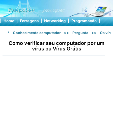
|
Home
|
Ferragens
|
Networking
|
Programação
|
Softw
*
Conhecimento computador
>>
Pergunta
>>
Os vír
Como verificar seu computador por um
vírus ou Vírus Grátis