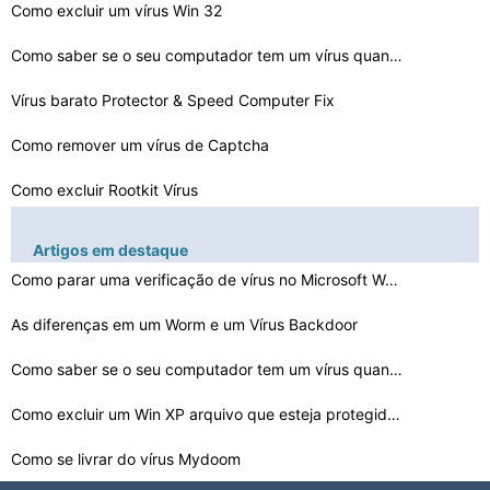
Como excluir um vírus Win 32
Como saber se o seu computador tem um vírus quando seu…
Vírus barato Protector & Speed ​​Computer Fix
Como remover um vírus de Captcha
Como excluir Rootkit Vírus
O Unmountable inicialização Volume Vírus
Artigos em destaque
Como remover o vírus Titanic
Como parar uma verificação de vírus no Microsoft Wor…
Como remover um vírus EXE Pasta
As diferenças em um Worm e um Vírus Backdoor
Como remover o Yahoo! Search Engine Vírus
Como saber se o seu computador tem um vírus quando seu…
Como limpar o vírus iBot
Como excluir um Win XP arquivo que esteja protegido por…
Como se livrar do vírus Mydoom