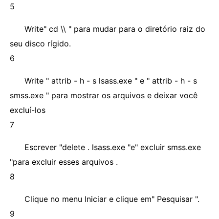
5
Write" cd \\ " para mudar para o diretório raiz do
seu disco rígido.
6
Write " attrib - h - s lsass.exe " e " attrib - h - s
smss.exe " para mostrar os arquivos e deixar você
excluí-los
7
Escrever "delete . lsass.exe "e" excluir smss.exe
"para excluir esses arquivos .
8
Clique no menu Iniciar e clique em" Pesquisar ".
9