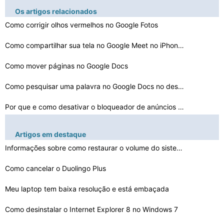
Os artigos relacionados
Como corrigir olhos vermelhos no Google Fotos
Como compartilhar sua tela no Google Meet no iPhone e i…
Como mover páginas no Google Docs
Como pesquisar uma palavra no Google Docs no desktop e …
Por que e como desativar o bloqueador de anúncios no G…
Como desativar o bate-
Artigos em destaque
papo e o Google Meet no Gmail
Como multiplicar duas colunas no Planilhas Google
Informações sobre como restaurar o volume do sistema …
Como funciona o mecanismo de pesquisa do Google?
Como cancelar o Duolingo Plus
Meu laptop tem baixa resolução e está embaçada
Como definir uma ausência temporária no Google Agenda…
Como desinstalar o Internet Explorer 8 no Windows 7
Explicação do Google Fotos:todos deveriam mudar para …