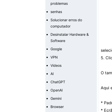
problemas
senhas
Solucionar erros do
computador
Desinstalar Hardware &
Software
Google
selec
VPN
5. Cl
Videos
O tam
AI
ChatGPT
Aqui 
OpenAI
Gemini
* Pad
Browser
* Ecr