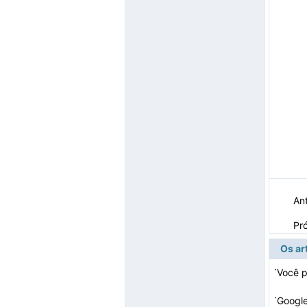
Ant
Pr
Os ar
·
·