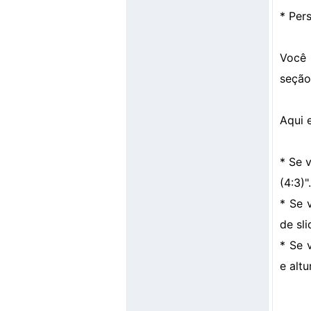
* Per
Você 
seção
Aqui 
* Se 
(4:3)".
* Se 
de sli
* Se 
e altu