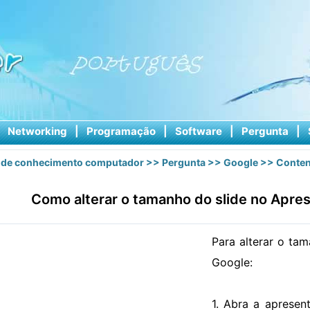
|
Networking
|
Programação
|
Software
|
Pergunta
|
 de conhecimento computador
>>
Pergunta
>>
Google
>> Conten
Como alterar o tamanho do slide no Apre
Para alterar o ta
Google:
1. Abra a aprese