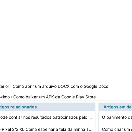
erior :
Como abrir um arquivo DOCX com o Google Docs
óximo :
Como baixar um APK da Google Play Store
tigos relacionados
Artigos em d
·
Você pode confiar nos resultados patrocinados pelo Goo…
O banimento de
·
Google Pixel 2/2 XL Como espelhar a tela da minha TV ou…
Como criar um 