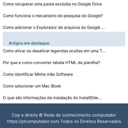
Como recuperar uma pasta excluída no Google Drive
Como funciona o mecanismo de pesquisa do Google?
Como adicionar o Explorador de arquivos do Google Drive…
Como obter o modo escuro no Planilhas Google
Artigos em destaque
Como desfocar o fundo no Google Meet
Como ativar ou desativar legendas ocultas em uma TV Son…
Como alterar a moeda no Google Play
Por que e como converter tabela HTML de planilha?
Como baixar todos os arquivos do Google Drive
Como identificar Minha mãe Software
Como rastrear a história da família no Google Earth P…
Como solucionar um Mac iBook
O que são informações de instalação do InstallShie…
Como verificar um Leaky Capacitor
Cop e direita © Rede de conhecimento computador
https://ptcomputador.com Todos os Direitos Reservados
O que acontece quando você silencia alguém no Twitter…