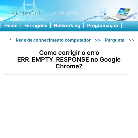
|
Home
|
Ferragens
|
Networking
|
Programação
|
Softw
*
Rede de conhecimento computador
>>
Pergunta
>>
Como corrigir o erro
ERR_EMPTY_RESPONSE no Google
Chrome?