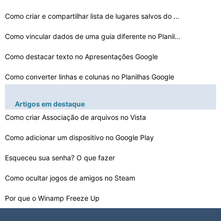
Como criar e compartilhar lista de lugares salvos do Go…
Como vincular dados de uma guia diferente no Planilhas …
Como destacar texto no Apresentações Google
Como converter linhas e colunas no Planilhas Google
Como pesquisar fotos por rostos no Google Fotos
Artigos em destaque
Como criar Associação de arquivos no Vista
Como criar serviço no Google Cloud Run usando 6 etapas…
Como baixar imagens do Apresentações Google
Como adicionar um dispositivo no Google Play
Como remover uma cor de fundo no Google Docs
Esqueceu sua senha? O que fazer
Como ocultar jogos de amigos no Steam
Como adicionar e personalizar uma linha de tendência n…
Por que o Winamp Freeze Up
Como faço para colocar uma placa gráfica em um EOS P4…