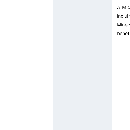
A Mic
inclu
Minec
benef