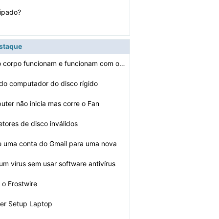
cipado?
estaque
Quais partes do corpo funcionam e funcionam com o Touch…
 do computador do disco rígido
ter não inicia mas corre o Fan
etores de disco inválidos
e uma conta do Gmail para uma nova
m vírus sem usar software antivírus
 o Frostwire
cer Setup Laptop