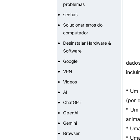
problemas
senhas
Solucionar erros do
computador
Desinstalar Hardware &
Software
Google
dados
VPN
inclui
Videos
* Um 
AI
(por e
ChatGPT
* Um 
OpenAI
anima
Gemini
* Uma
Browser
* Uma