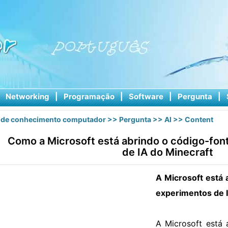
|
Networking
|
Programação
|
Software
|
Pergunta
|
 de conhecimento computador
>>
Pergunta
>>
AI
>> Content
Como a Microsoft está abrindo o código-fon
de IA do Minecraft
A Microsoft está 
experimentos de I
A Microsoft está 