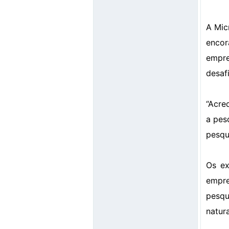
A Mic
encor
empre
desaf
“Acre
a pes
pesqu
Os ex
empre
pesqu
natur