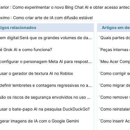
erior :
Como experimentar o novo Bing Chat AI e obter acesso ante
óximo :
Como criar arte de IA com difusão estável
tigos relacionados
Artigos em d
·
Dopagem digital:Será que os grandes volumes de dados, …
·
é Grok AI e como funciona?
Peças internas
·
Como configurar o personagem Meta AI para respostas rá…
Meu Acer Compu
·
sar o gerador de textura AI no Roblox
Como corrigir s
·
Como definir lembretes e contagens regressivas no aplic…
Como migrar d
·
Quais são os riscos de segurança envolvidos no uso de…
Como remover u
·
usar o bate-papo AI na pesquisa DuckDuckGo?
Como reinstalar
·
erar imagens de IA com o Google Gemini
Como inserir A