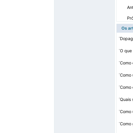
Ant
Pr
Os ar
·
·
O que 
·
·
Como u
·
·
·
Como 
·
Como g