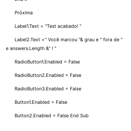
Próxima
Label1.Text = "Test acabado! "
Label2.Text =" Você marcou "& grau e " fora de "
e answers.Length &" ! "
RadioButton1.Enabled = False
RadioButton2.Enabled = False
RadioButton3.Enabled = False
Button1.Enabled = False
Button2.Enabled = False End Sub