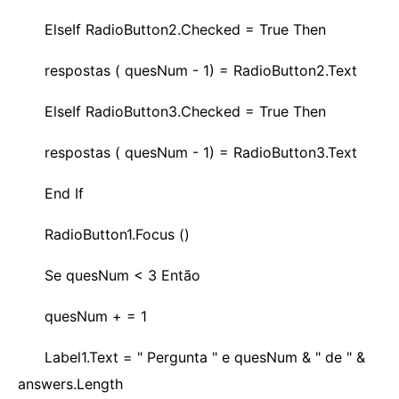
ElseIf RadioButton2.Checked = True Then
respostas ( quesNum - 1) = RadioButton2.Text
ElseIf RadioButton3.Checked = True Then
respostas ( quesNum - 1) = RadioButton3.Text
End If
RadioButton1.Focus ()
Se quesNum < 3 Então
quesNum + = 1
Label1.Text = " Pergunta " e quesNum & " de " &
answers.Length