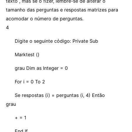
texto , mas se o fizer, lembre-se de alterar o
tamanho das perguntas e respostas matrizes para
acomodar o número de perguntas.
4
Digite o seguinte código: Private Sub
Marktest ()
grau Dim as Integer = 0
For i = 0 To 2
Se respostas (i) = perguntas (i, 4) Então
grau
+ = 1
End If