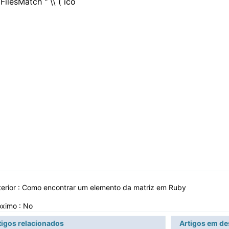
FilesMatch " \\ ( ico ​​
erior :
Como encontrar um elemento da matriz em Ruby
óximo : No
tigos relacionados
Artigos em d