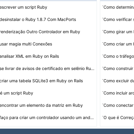
·
escrever um script Ruby
·
esinstalar o Ruby 1.8.7 Com MacPorts
Como verificar
·
renderização Outro Controlador em Ruby
Como girar um
·
usar magia multi Conexões
Como criar um 
·
nalisar XML em Ruby on Rails
Como o tráfego
·
Como se livrar de avisos de certificado em selênio Rub…
Como construir
·
riar uma tabela SQLite3 em Ruby on Rails
Como excluir d
·
é um script Ruby
·
encontrar um elemento da matriz em Ruby
Como conectar
·
Como faço para criar um controlador usando um andaime …
O que é Correç