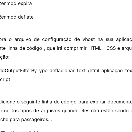
2enmod expira
2enmod deflate
bra o arquivo de configuração de vhost na sua aplicaç
nte linha de código , que irá comprimir HTML , CSS e arqu
ação:
ddOutputFilterByType deflacionar text /html aplicação text
cript
dicione o seguinte linha de código para expirar document
ar certos tipos de arquivos quando eles não estão sendo u
che para passageiros: .