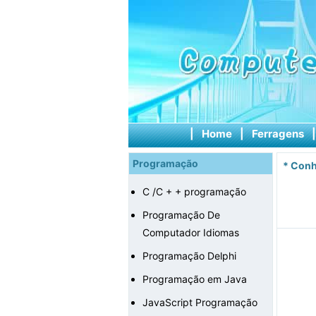
|
Home
|
Ferragens
Programação
*
Conh
C /C + + programação
Programação De
Computador Idiomas
Programação Delphi
Programação em Java
JavaScript Programação