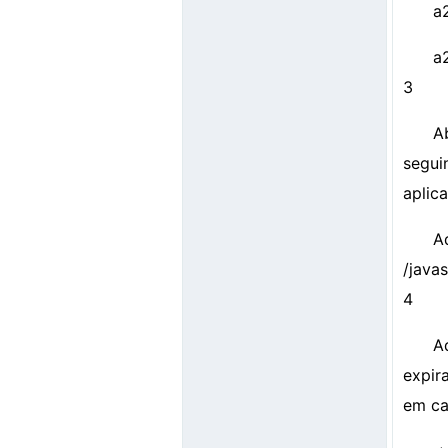
a
a
3
A
segui
aplic
A
/javas
4
A
expir
em ca