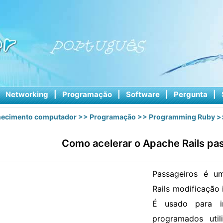
|
Networking
|
Programação
|
Software
|
Pergunta
|
ecimento computador
>>
Programação
>>
Programming Ruby
>
Como acelerar o Apache Rails pa
Passageiros é u
Rails modificação
É usado para im
programados uti