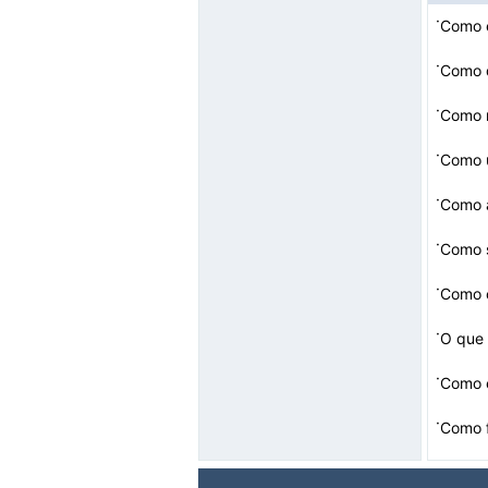
·
Como 
·
Como d
·
Como 
·
Como 
·
Como a
·
·
Como c
·
O que 
·
Como 
·