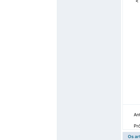
< 
Ant
Pr
Os ar