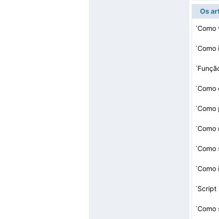
Os ar
·
·
Como i
·
Funçã
·
Como c
·
·
Como 
·
·
·
Script
·