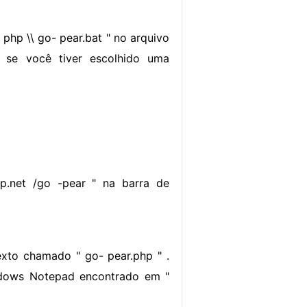
php \\ go- pear.bat " no arquivo
r se você tiver escolhido uma
hp.net /go -pear " na barra de
xto chamado " go- pear.php " .
ndows Notepad encontrado em "