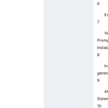
6
E
7
V
Promp
Insta
8
I
geren
9
A
Siste
10