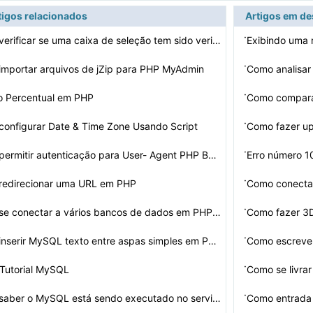
tigos relacionados
Artigos em d
·
Como verificar se uma caixa de seleção tem sido verif…
Exibindo uma
·
mportar arquivos de jZip para PHP MyAdmin
Como analisar
·
o Percentual em PHP
Como comparar
·
onfigurar Date & Time Zone Usando Script
Como fazer u
·
Como permitir autenticação para User- Agent PHP Bots
Erro número 
·
redirecionar uma URL em PHP
Como conecta
·
Como se conectar a vários bancos de dados em PHP e MyS…
Como fazer 3
·
Como inserir MySQL texto entre aspas simples em PHP
Como escrever
·
 Tutorial MySQL
Como se livra
·
Como saber o MySQL está sendo executado no servidor
Como entrada