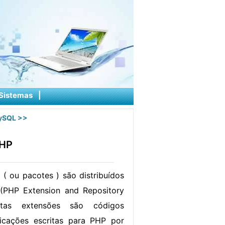
Sistemas
|
ySQL
>>
PHP
( ou pacotes ) são distribuídos
(PHP Extension and Repository
stas extensões são códigos
aplicações escritas para PHP por