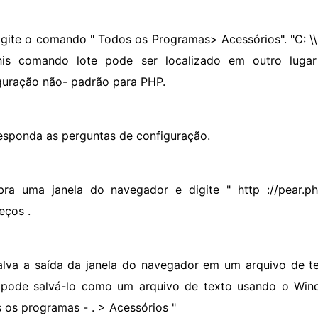
igite o comando " Todos os Programas> Acessórios". "C: \\ 
This comando lote pode ser localizado em outro luga
guração não- padrão para PHP.
esponda as perguntas de configuração.
bra uma janela do navegador e digite " http ://pear.p
eços .
alva a saída da janela do navegador em um arquivo de te
pode salvá-lo como um arquivo de texto usando o Wi
 os programas - . > Acessórios "