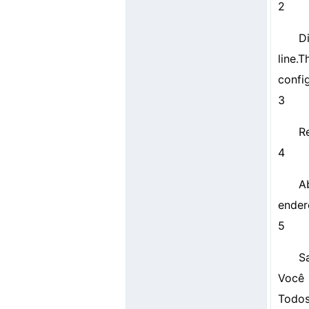
2
D
line.
confi
3
R
4
A
ender
5
S
Você 
Todos