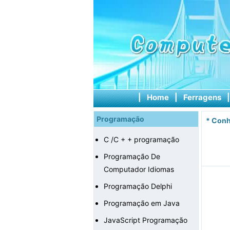
|
Home
|
Ferragens
Programação
*
Conh
C /C + + programação
Programação De
Computador Idiomas
Programação Delphi
Programação em Java
JavaScript Programação