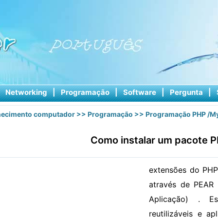
|
Networking
|
Programação
|
Software
|
Pergunta
|
ecimento computador
>>
Programação
>>
Programação PHP /M
Como instalar um pacote 
extensões do PHP 
através de PEAR 
Aplicação) . E
reutilizáveis ​​e 