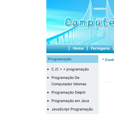
|
Home
|
Ferragens
Programação
*
Conh
C /C + + programação
Programação De
Computador Idiomas
Programação Delphi
Programação em Java
JavaScript Programação