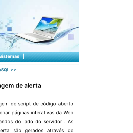
Sistemas
|
ySQL
>>
agem de alerta
gem de script de código aberto
criar páginas interativas da Web
andos do lado do servidor . As
erta são gerados através de