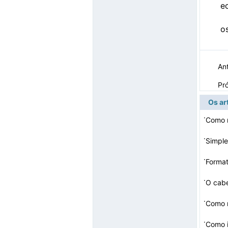
e
os
Ant
Pr
Os ar
·
Como 
·
Simpl
·
Forma
·
O cab
·
Como 
·
Como i