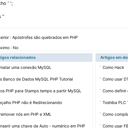
cho '
';
 "
erior :
Apóstrofes são quebrados em PHP
óximo : No
tigos relacionados
Artigos em d
·
matar uma conexão MySQL
Como Hack
·
es Banco de Dados MySQL PHP Tutorial
Como usar DT
·
tos PHP para Stamps tempo a partir MySQL
Como definir
·
eçalho PHP não é Redirecionando
Toshiba PLC 
·
remover nós em PHP e XML
Como compil
·
nserir uma chave de Auto - numérico em PHP
Como usar F