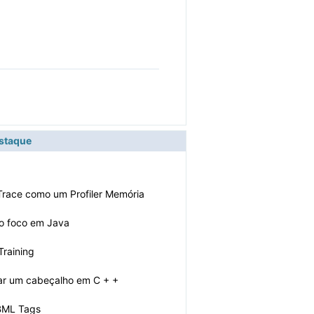
estaque
race como um Profiler Memória
 o foco em Java
Training
ar um cabeçalho em C + +
BML Tags